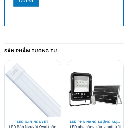
SẢN PHẨM TƯƠNG TỰ
LED BÁN NGUYỆT
LED PHA NĂNG LƯỢNG MẶT TRỜI
LED Bán Nguyệt Oval thân
LED pha năng lượng mặt trời