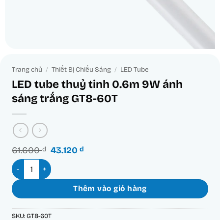
Trang chủ
/
Thiết Bị Chiếu Sáng
/
LED Tube
LED tube thuỷ tinh 0.6m 9W ánh
sáng trắng GT8-60T
Giá
Giá
61.600
₫
43.120
₫
gốc
hiện
LED tube thuỷ tinh 0.6m 9W ánh sáng trắng GT8-60T số lượng
là:
tại
61.600 ₫.
là:
43.120 ₫.
Thêm vào giỏ hàng
SKU:
GT8-60T