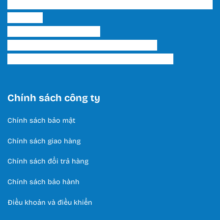
Showroom 2 HCM: 222 Tô Hiến Thành, P. 15, Q. 10,
TP. HCM.
Hotline:
0566 995 522
Email: lightinghuyhoang@gmail.com
Thời Gian Làm Việc: T2 - T7 / 8:00 - 17:00
Chính sách công ty
Chính sách bảo mật
Chính sách giao hàng
Chính sách đổi trả hàng
Chính sách bảo hành
Điều khoản và điều khiển