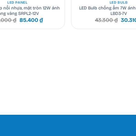
LED PANEL
LED BULB
p nổi nhựa, mặt tròn 12W ánh
LED Bulb chống ẩm 7W ánh
áng vàng SRPL2-12V
LBD3-7V
Giá
Giá
Giá
2.000
₫
85.400
₫
43.300
₫
30.31
gốc
hiện
gốc
là:
tại
là:
122.000 ₫.
là:
43.30
85.400 ₫.