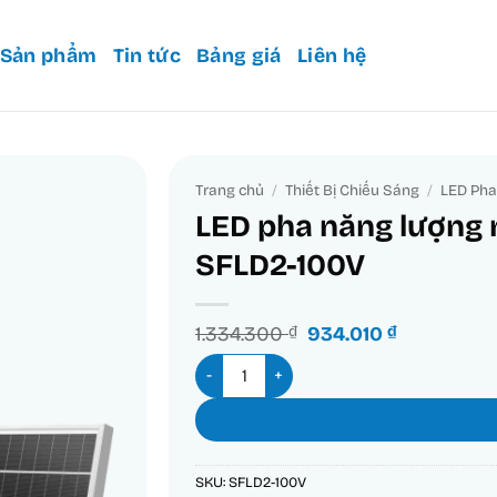
Sản phẩm
Tin tức
Bảng giá
Liên hệ
Trang chủ
/
Thiết Bị Chiếu Sáng
/
LED Pha
LED pha năng lượng 
SFLD2-100V
Giá
Giá
1.334.300
₫
934.010
₫
gốc
hiện
LED pha năng lượng mặt trời 100W ánh
là:
tại
1.334.300 ₫.
là:
934.010 ₫.
SKU:
SFLD2-100V