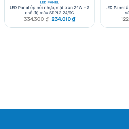
LED PANEL
LED Panel ốp nổi nhựa, mặt tròn 24W – 3
LED Panel ố
chế độ màu SRPL2-24/3C
s
Giá
Giá
334.300
₫
234.010
₫
12
gốc
hiện
là:
tại
334.300 ₫.
là:
234.010 ₫.