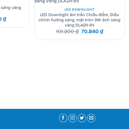
 sáng vàng
LED DOWNLIGHT
LED Downlight âm trần Chiếu điểm, Điều
Giá
0
₫
chỉnh hướng sáng, mặt tròn 9W ánh sáng
hiện
vàng DLA2R-9V
tại
Giá
Giá
101.200
₫
70.840
₫
0 ₫.
là:
gốc
hiện
30.310 ₫.
là:
tại
101.200 ₫.
là:
70.840 ₫.