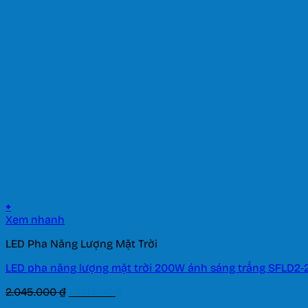
+
Xem nhanh
LED Pha Năng Lượng Mặt Trời
LED pha năng lượng mặt trời 200W ánh sáng trắng SFLD2-
Giá
Giá
2.045.000
₫
1.431.500
₫
gốc
hiện