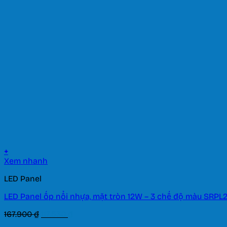
là:
tại
2.792.700 ₫.
là:
1.954.890 ₫.
+
Xem nhanh
LED Panel
LED Panel ốp nổi nhựa, mặt tròn 12W – 3 chế độ màu SRPL2
Giá
Giá
167.900
₫
117.530
₫
gốc
hiện