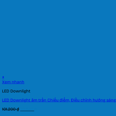
là:
tại
167.900 ₫.
là:
117.530 ₫.
+
Xem nhanh
LED Downlight
LED Downlight âm trần Chiếu điểm, Điều chỉnh hướng sáng
Giá
Giá
101.200
₫
70.840
₫
gốc
hiện