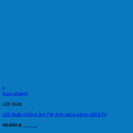
là:
tại
101.200 ₫.
là:
70.840 ₫.
+
Xem nhanh
LED Bulb
LED Bulb chống ẩm 7W ánh sáng vàng LBD3-7V
Giá
Giá
43.300
₫
30.310
₫
gốc
hiện