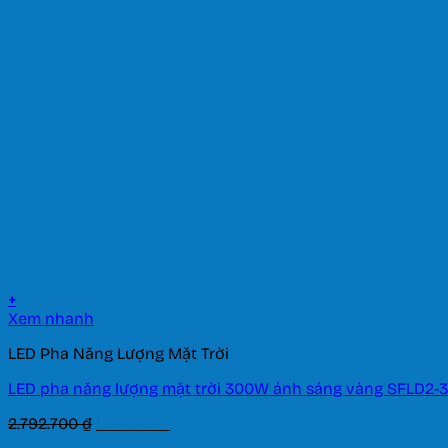
là:
tại
2.045.000 ₫.
là:
1.431.500 ₫.
+
Xem nhanh
LED Pha Năng Lượng Mặt Trời
LED pha năng lượng mặt trời 300W ánh sáng vàng SFLD2-
Giá
Giá
2.792.700
₫
1.954.890
₫
gốc
hiện