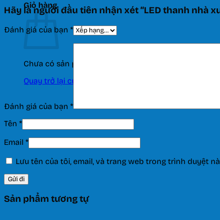
Giỏ hàng
Hãy là người đầu tiên nhận xét “LED thanh nhà 
Đánh giá của bạn
*
Chưa có sản phẩm trong giỏ hàng.
Quay trở lại cửa hàng
Đánh giá của bạn
*
Tên
*
Email
*
Lưu tên của tôi, email, và trang web trong trình duyệt nà
Sản phẩm tương tự