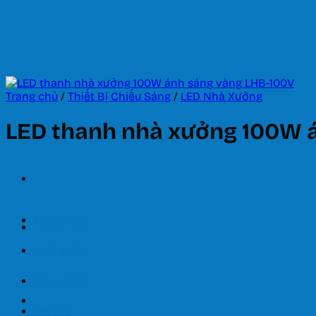
Bỏ
qua
nội
dung
Trang chủ
/
Thiết Bị Chiếu Sáng
/
LED Nhà Xưởng
LED thanh nhà xưởng 100W 
Trang chủ
Giới thiệu
Sản phẩm
Tin tức