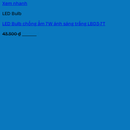
Xem nhanh
LED Bulb
LED Bulb chống ẩm 7W ánh sáng trắng LBD3-7T
Giá
Giá
43.300
₫
30.310
₫
gốc
hiện
là:
tại
43.300 ₫.
là:
30.310 ₫.