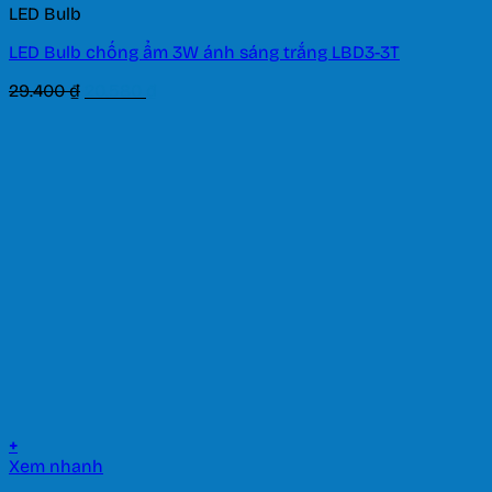
LED Bulb
LED Bulb chống ẩm 3W ánh sáng trắng LBD3-3T
Giá
Giá
29.400
₫
20.580
₫
gốc
hiện
là:
tại
29.400 ₫.
là:
20.580 ₫.
+
Xem nhanh