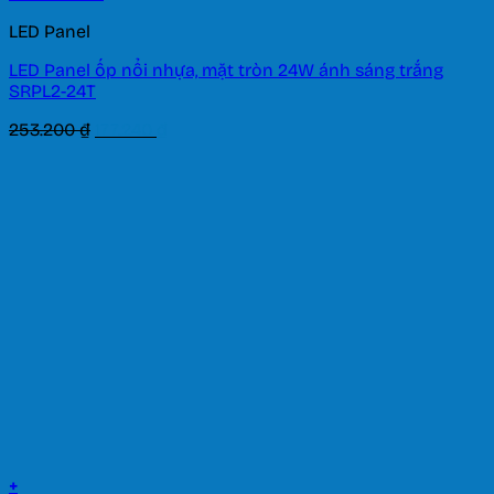
LED Panel
LED Panel ốp nổi nhựa, mặt tròn 24W ánh sáng trắng
SRPL2-24T
Giá
Giá
253.200
₫
177.240
₫
gốc
hiện
là:
tại
253.200 ₫.
là:
177.240 ₫.
+