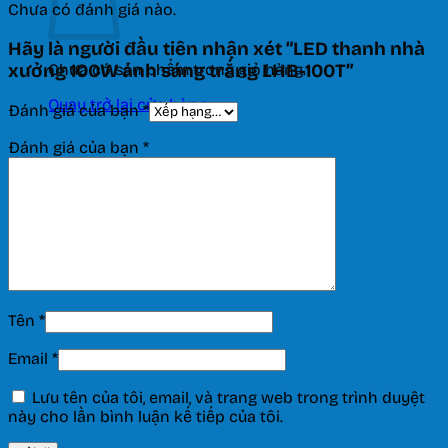
Chưa có đánh giá nào.
Hãy là người đầu tiên nhận xét “LED thanh nhà
Chưa có sản phẩm trong giỏ hàng.
xưởng 100W ánh sáng trắng LHB-100T”
Quay trở lại cửa hàng
Đánh giá của bạn
*
Đánh giá của bạn
*
Tên
*
Email
*
Lưu tên của tôi, email, và trang web trong trình duyệt
này cho lần bình luận kế tiếp của tôi.