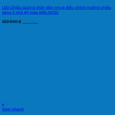
LED Chiếu Gương thân đèn nhựa điều chỉnh hướng chiếu
sáng 3 chế độ màu MRL-10/3C
Giá
Giá
322.500
₫
225.750
₫
gốc
hiện
là:
tại
322.500 ₫.
là:
225.750 ₫.
+
Xem nhanh