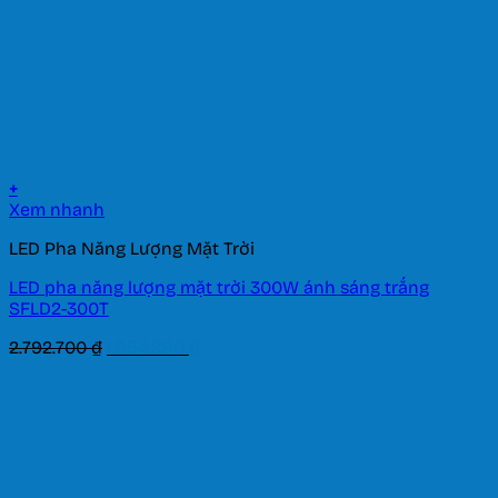
+
Xem nhanh
LED Pha Năng Lượng Mặt Trời
LED pha năng lượng mặt trời 300W ánh sáng trắng
SFLD2-300T
Giá
Giá
2.792.700
₫
1.954.890
₫
gốc
hiện
là:
tại
2.792.700 ₫.
là:
1.954.890 ₫.