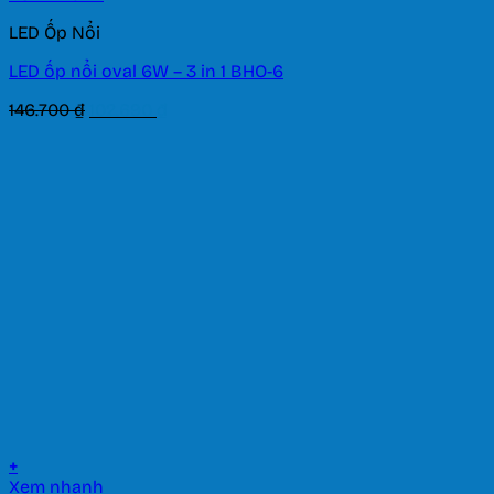
LED Ốp Nổi
LED ốp nổi oval 6W – 3 in 1 BHO-6
Giá
Giá
146.700
₫
102.690
₫
gốc
hiện
là:
tại
146.700 ₫.
là:
102.690 ₫.
+
Xem nhanh