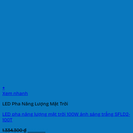
+
Xem nhanh
LED Pha Năng Lượng Mặt Trời
LED pha năng lượng mặt trời 100W ánh sáng trắng SFLD2-
100T
Giá
Giá
1.334.300
₫
934.010
₫