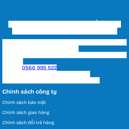
CÔNG TY TNHH THƯƠNG MẠI ĐẦU TƯ VÀ
XÂY DỰNG THIẾT BỊ ĐIỆN HUY HOÀNG
Trụ sở chính & Showroom 1 HCM: 202 Phạm Văn
Bạch, P. 15, Q. Tân Bình, Tp. HCM
Showroom 2 HCM: 222 Tô Hiến Thành, P. 15, Q. 10,
TP. HCM.
Hotline:
0566 995 522
Email: lightinghuyhoang@gmail.com
Thời Gian Làm Việc: T2 - T7 / 8:00 - 17:00
Chính sách công ty
Chính sách bảo mật
Chính sách giao hàng
Chính sách đổi trả hàng