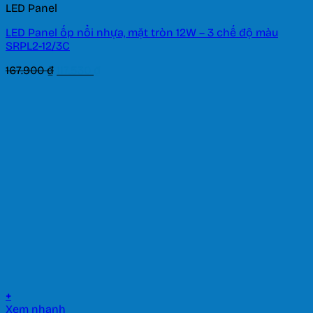
LED Panel
LED Panel ốp nổi nhựa, mặt tròn 12W – 3 chế độ màu
SRPL2-12/3C
Giá
Giá
167.900
₫
117.530
₫
gốc
hiện
là:
tại
167.900 ₫.
là:
117.530 ₫.
+
Xem nhanh