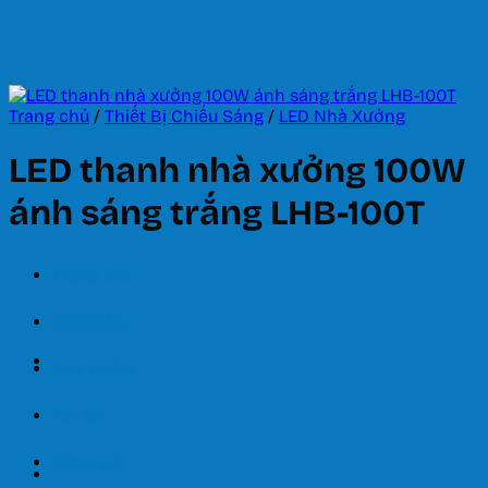
Bỏ
qua
nội
dung
Trang chủ
/
Thiết Bị Chiếu Sáng
/
LED Nhà Xưởng
LED thanh nhà xưởng 100W
ánh sáng trắng LHB-100T
Trang chủ
Giới thiệu
Sản phẩm
Tin tức
Bảng giá