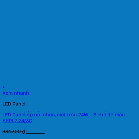
122.000 ₫.
là:
85.400 ₫.
+
Xem nhanh
LED Panel
LED Panel ốp nổi nhựa, mặt tròn 24W – 3 chế độ màu
SRPL2-24/3C
Giá
Giá
334.300
₫
234.010
₫
gốc
hiện