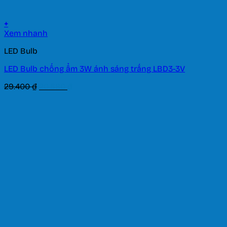
+
Xem nhanh
LED Bulb
LED Bulb chống ẩm 3W ánh sáng trắng LBD3-3V
Giá
Giá
29.400
₫
20.580
₫
gốc
hiện
là:
tại
29.400 ₫.
là:
20.580 ₫.