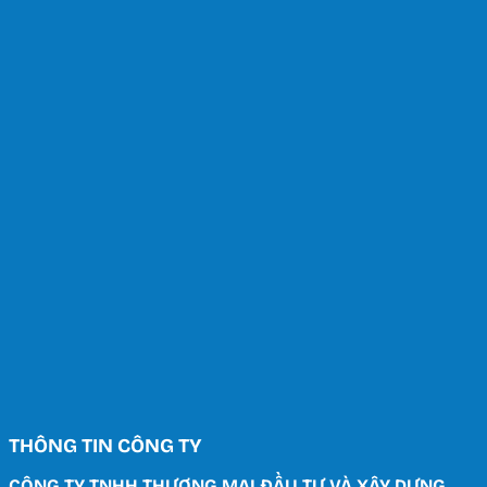
THÔNG TIN CÔNG TY
CÔNG TY TNHH THƯƠNG MẠI ĐẦU TƯ VÀ XÂY DỰNG