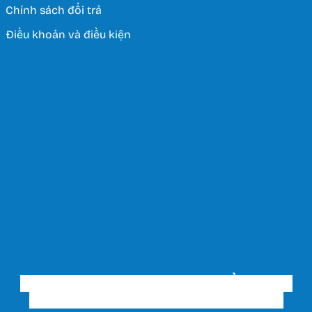
Chính sách đổi trả
Điều khoản và điều kiện
CÔNG TY TNHH THƯƠNG MẠI ĐẦU TƯ VÀ
XÂY DỰNG THIẾT BỊ ĐIỆN HUY HOÀNG