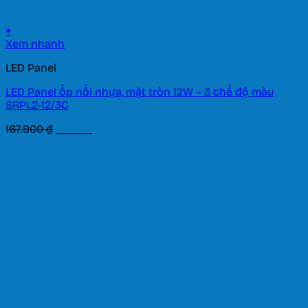
+
Xem nhanh
LED Panel
LED Panel ốp nổi nhựa, mặt tròn 12W – 3 chế độ màu
SRPL2-12/3C
Giá
Giá
167.900
₫
117.530
₫
gốc
hiện
là:
tại
167.900 ₫.
là:
117.530 ₫.