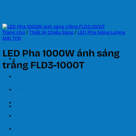
Bỏ
qua
nội
dung
Trang chủ
/
Thiết Bị Chiếu Sáng
/
LED Pha Năng Lượng
Mặt Trời
LED Pha 1000W ánh sáng
trắng FLD3-1000T
Trang chủ
Giới thiệu
Sản phẩm
Tin tức
Bảng giá