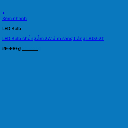
+
Xem nhanh
LED Bulb
LED Bulb chống ẩm 3W ánh sáng trắng LBD3-3T
Giá
Giá
29.400
₫
20.580
₫
gốc
hiện
là:
tại
29.400 ₫.
là:
20.580 ₫.