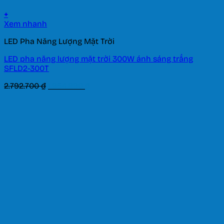
+
Xem nhanh
LED Pha Năng Lượng Mặt Trời
LED pha năng lượng mặt trời 300W ánh sáng trắng
SFLD2-300T
Giá
Giá
2.792.700
₫
1.954.890
₫
gốc
hiện
là:
tại
2.792.700 ₫.
là:
1.954.890 ₫.