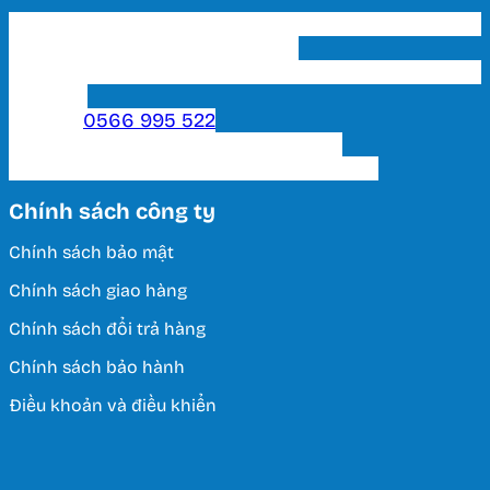
Trụ sở chính & Showroom 1 HCM: 202 Phạm Văn
Bạch, P. 15, Q. Tân Bình, Tp. HCM
Showroom 2 HCM: 222 Tô Hiến Thành, P. 15, Q. 10,
TP. HCM.
Hotline:
0566 995 522
Email: lightinghuyhoang@gmail.com
Thời Gian Làm Việc: T2 - T7 / 8:00 - 17:00
Chính sách công ty
Chính sách bảo mật
Chính sách giao hàng
Chính sách đổi trả hàng
Chính sách bảo hành
Điều khoản và điều khiển