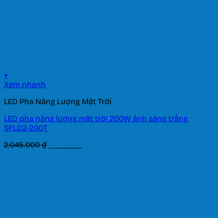
+
Xem nhanh
LED Pha Năng Lượng Mặt Trời
LED pha năng lượng mặt trời 200W ánh sáng trắng
SFLD2-200T
Giá
Giá
2.045.000
₫
1.431.500
₫
gốc
hiện
là:
tại
2.045.000 ₫.
là:
1.431.500 ₫.