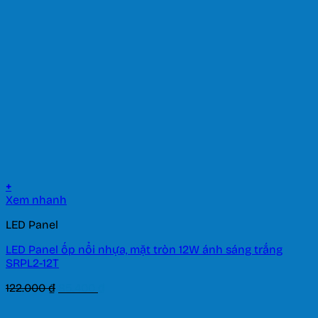
+
Xem nhanh
LED Panel
LED Panel ốp nổi nhựa, mặt tròn 12W ánh sáng trắng
SRPL2-12T
Giá
Giá
122.000
₫
85.400
₫
gốc
hiện
là:
tại