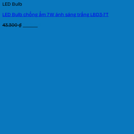
LED Bulb
LED Bulb chống ẩm 7W ánh sáng trắng LBD3-7T
Giá
Giá
43.300
₫
30.310
₫
gốc
hiện
là:
tại
43.300 ₫.
là:
30.310 ₫.