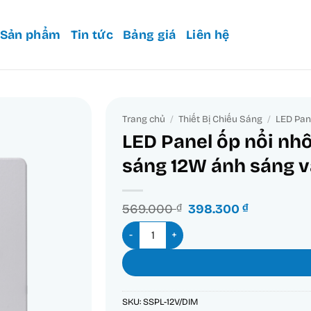
Sản phẩm
Tin tức
Bảng giá
Liên hệ
Trang chủ
/
Thiết Bị Chiếu Sáng
/
LED Pan
LED Panel ốp nổi nh
sáng 12W ánh sáng 
Giá
Giá
569.000
₫
398.300
₫
gốc
hiện
LED Panel ốp nổi nhôm, mặt vuông, điề
là:
tại
569.000 ₫.
là:
398.300 ₫
SKU:
SSPL-12V/DIM