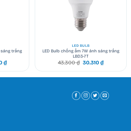
+
LED BULB
sáng trắng
LED Bulb chống ẩm 7W ánh sáng trắng
LBD3-7T
Giá
Giá
Giá
80
₫
43.300
₫
30.310
₫
hiện
gốc
hiện
tại
là:
tại
 ₫.
là:
43.300 ₫.
là:
20.580 ₫.
30.310 ₫.