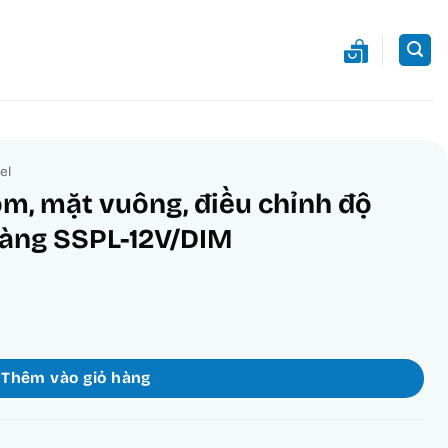
el
ôm, mặt vuông, điều chỉnh độ
vàng SSPL-12V/DIM
u chỉnh độ sáng 12W ánh sáng vàng SSPL-12V/DIM số lượng
.
Thêm vào giỏ hàng