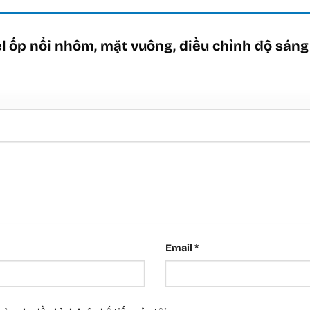
el ốp nổi nhôm, mặt vuông, điều chỉnh độ sá
Email
*