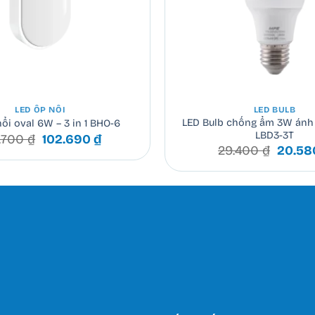
+
LED ỐP NỔI
LED BULB
LED Bulb chống ẩm 3W ánh 
ổi oval 6W – 3 in 1 BHO-6
LBD3-3T
Giá
Giá
.700
₫
102.690
₫
Giá
29.400
₫
20.5
gốc
hiện
gốc
là:
tại
là:
146.700 ₫.
là:
29.400
102.690 ₫.