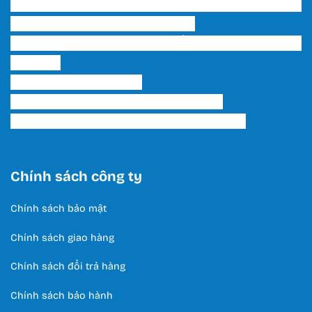
Trụ sở chính & Showroom 1 HCM: 202 Phạm Văn
Bạch, P. 15, Q. Tân Bình, Tp. HCM
Showroom 2 HCM: 222 Tô Hiến Thành, P. 15, Q. 10,
TP. HCM.
Hotline:
0566 995 522
Email: lightinghuyhoang@gmail.com
Thời Gian Làm Việc: T2 - T7 / 8:00 - 17:00
Chính sách công ty
Chính sách bảo mật
Chính sách giao hàng
Chính sách đổi trả hàng
Chính sách bảo hành