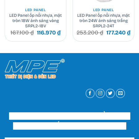
LED PANEL
LED PANEL
LED Panel ốp nổi nhựa, mặt
LED Panel ốp nổi nhựa, mặt
tròn 18W ánh sáng vàng
tròn 24W ánh sáng trắng
SRPL2-18V
SRPL2-24T
Giá
Giá
Giá
Giá
167.100
₫
116.970
₫
253.200
₫
177.240
₫
gốc
hiện
gốc
hiệ
là:
tại
là:
tại
167.100 ₫.
là:
253.200 ₫.
là:
116.970 ₫.
177
CÔNG TY TNHH THƯƠNG MẠI ĐẦU TƯ VÀ
XÂY DỰNG THIẾT BỊ ĐIỆN HUY HOÀNG