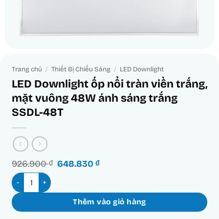
Trang chủ
/
Thiết Bị Chiếu Sáng
/
LED Downlight
LED Downlight ốp nổi tràn viền trắng,
mặt vuông 48W ánh sáng trắng
SSDL-48T
Giá
Giá
926.900
₫
648.830
₫
gốc
hiện
LED Downlight ốp nổi tràn viền trắng, mặt vuông 48W ánh sá
là:
tại
926.900 ₫.
là:
648.830 ₫.
Thêm vào giỏ hàng