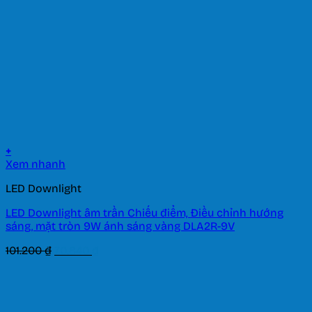
+
Xem nhanh
LED Downlight
LED Downlight âm trần Chiếu điểm, Điều chỉnh hướng
sáng, mặt tròn 9W ánh sáng vàng DLA2R-9V
Giá
Giá
101.200
₫
70.840
₫
gốc
hiện
là:
tại
101.200 ₫.
là:
70.840 ₫.