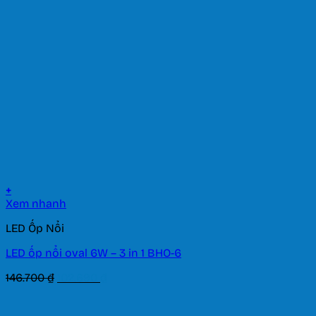
349.600 ₫.
là:
244.720 ₫.
+
Xem nhanh
LED Ốp Nổi
LED ốp nổi oval 6W – 3 in 1 BHO-6
Giá
Giá
146.700
₫
102.690
₫
gốc
hiện
là:
tại