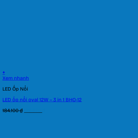
+
Xem nhanh
LED Ốp Nổi
LED ốp nổi oval 12W – 3 in 1 BHO-12
Giá
Giá
184.100
₫
128.870
₫
gốc
hiện
là:
tại
184.100 ₫.
là:
128.870 ₫.