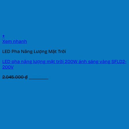
+
Xem nhanh
LED Pha Năng Lượng Mặt Trời
LED pha năng lượng mặt trời 200W ánh sáng vàng SFLD2-
200V
Giá
Giá
2.045.000
₫
1.431.500
₫
gốc
hiện
là:
tại
2.045.000 ₫.
là:
1.431.500 ₫.