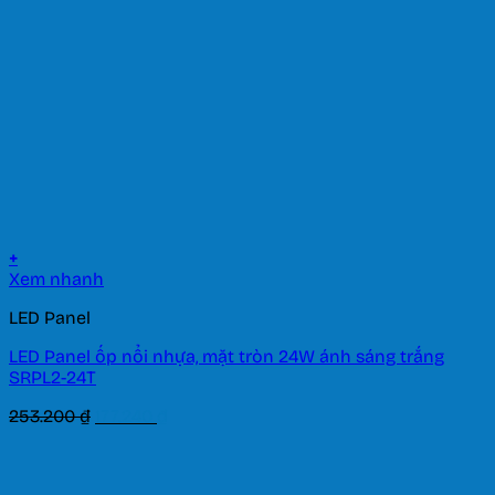
+
Xem nhanh
LED Panel
LED Panel ốp nổi nhựa, mặt tròn 24W ánh sáng trắng
SRPL2-24T
Giá
Giá
253.200
₫
177.240
₫
gốc
hiện
là:
tại
253.200 ₫.
là: