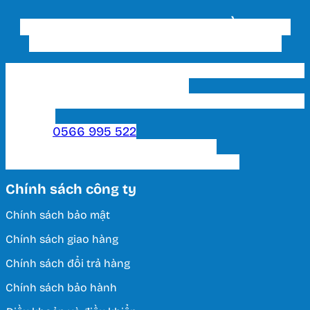
CÔNG TY TNHH THƯƠNG MẠI ĐẦU TƯ VÀ
XÂY DỰNG THIẾT BỊ ĐIỆN HUY HOÀNG
Trụ sở chính & Showroom 1 HCM: 202 Phạm Văn
Bạch, P. 15, Q. Tân Bình, Tp. HCM
Showroom 2 HCM: 222 Tô Hiến Thành, P. 15, Q. 10,
TP. HCM.
Hotline:
0566 995 522
Email: lightinghuyhoang@gmail.com
Thời Gian Làm Việc: T2 - T7 / 8:00 - 17:00
Chính sách công ty
Chính sách bảo mật
Chính sách giao hàng
Chính sách đổi trả hàng
Chính sách bảo hành