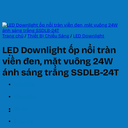
Bỏ
qua
nội
dung
Trang chủ
/
Thiết Bị Chiếu Sáng
/
LED Downlight
LED Downlight ốp nổi tràn
viền đen, mặt vuông 24W
ánh sáng trắng SSDLB-24T
Trang chủ
Giới thiệu
Sản phẩm
Tin tức
Bảng giá