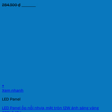
Giá
Giá
284.300
₫
199.010
₫
gốc
hiện
là:
tại
284.300 ₫.
là:
199.010 ₫.
+
Xem nhanh
LED Panel
LED Panel ốp nổi nhựa, mặt tròn 12W ánh sáng vàng