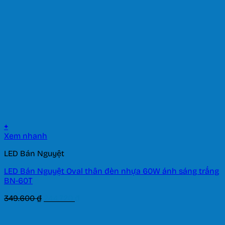
177.240 ₫.
+
Xem nhanh
LED Bán Nguyệt
LED Bán Nguyệt Oval thân đèn nhựa 60W ánh sáng trắng
BN-60T
Giá
Giá
349.600
₫
244.720
₫
gốc
hiện
là:
tại