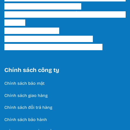
Bạch, P. 15, Q. Tân Bình, Tp. HCM
Showroom 2 HCM: 222 Tô Hiến Thành, P. 15, Q. 10,
TP. HCM.
Hotline:
0566 995 522
Email: lightinghuyhoang@gmail.com
Thời Gian Làm Việc: T2 - T7 / 8:00 - 17:00
Chính sách công ty
Chính sách bảo mật
Chính sách giao hàng
Chính sách đổi trả hàng
Chính sách bảo hành