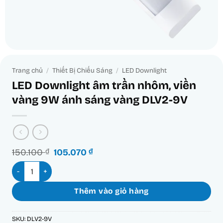
Trang chủ
/
Thiết Bị Chiếu Sáng
/
LED Downlight
LED Downlight âm trần nhôm, viền
vàng 9W ánh sáng vàng DLV2-9V
Giá
Giá
150.100
₫
105.070
₫
gốc
hiện
LED Downlight âm trần nhôm, viền vàng 9W ánh sáng vàng DL
là:
tại
150.100 ₫.
là:
105.070 ₫.
Thêm vào giỏ hàng
SKU:
DLV2-9V