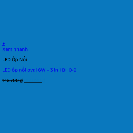
+
Xem nhanh
LED Ốp Nổi
LED ốp nổi oval 6W – 3 in 1 BHO-6
Giá
Giá
146.700
₫
102.690
₫
gốc
hiện
là:
tại
146.700 ₫.
là:
102.690 ₫.