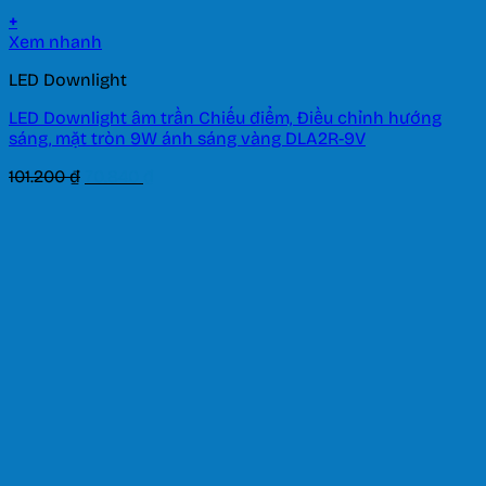
+
Xem nhanh
LED Downlight
LED Downlight âm trần Chiếu điểm, Điều chỉnh hướng
sáng, mặt tròn 9W ánh sáng vàng DLA2R-9V
Giá
Giá
101.200
₫
70.840
₫
gốc
hiện
là:
tại
101.200 ₫.
là:
70.840 ₫.