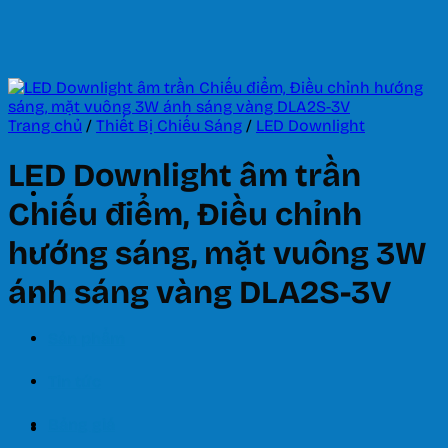
Bỏ
qua
nội
dung
Trang chủ
/
Thiết Bị Chiếu Sáng
/
LED Downlight
LED Downlight âm trần
Chiếu điểm, Điều chỉnh
hướng sáng, mặt vuông 3W
Trang chủ
ánh sáng vàng DLA2S-3V
Giới thiệu
Sản phẩm
Tin tức
Bảng giá