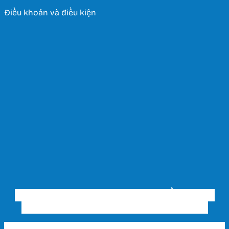
Điều khoản và điều kiện
CÔNG TY TNHH THƯƠNG MẠI ĐẦU TƯ VÀ
XÂY DỰNG THIẾT BỊ ĐIỆN HUY HOÀNG
Trụ sở chính & Showroom 1 HCM: 202 Phạm Văn