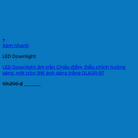
+
Xem nhanh
LED Downlight
LED Downlight âm trần Chiếu điểm, Điều chỉnh hướng
sáng, mặt tròn 9W ánh sáng trắng DLA2R-9T
Giá
Giá
101.200
₫
70.840
₫
gốc
hiện
là:
tại
101.200 ₫.
là:
70.840 ₫.