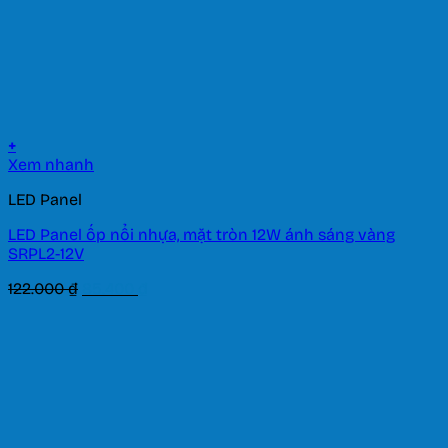
+
Xem nhanh
LED Panel
LED Panel ốp nổi nhựa, mặt tròn 12W ánh sáng vàng
SRPL2-12V
Giá
Giá
122.000
₫
85.400
₫
gốc
hiện
là:
tại
122.000 ₫.
là:
85.400 ₫.