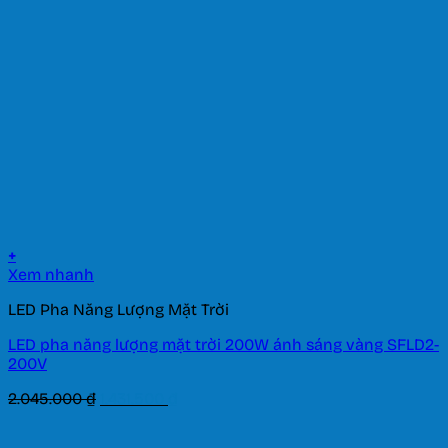
+
Xem nhanh
LED Pha Năng Lượng Mặt Trời
LED pha năng lượng mặt trời 200W ánh sáng vàng SFLD2-
200V
Giá
Giá
2.045.000
₫
1.431.500
₫
gốc
hiện
là:
tại