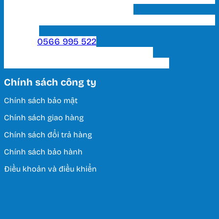
Bạch, P. 15, Q. Tân Bình, Tp. HCM
Showroom 2 HCM: 222 Tô Hiến Thành, P. 15, Q. 10,
TP. HCM.
Hotline:
0566 995 522
Email: lightinghuyhoang@gmail.com
Thời Gian Làm Việc: T2 - T7 / 8:00 - 17:00
Chính sách công ty
Chính sách bảo mật
Chính sách giao hàng
Chính sách đổi trả hàng
Chính sách bảo hành
Điều khoản và điều khiển