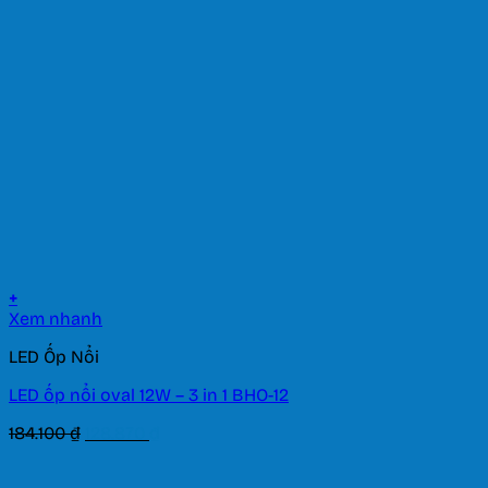
2.045.000 ₫.
là:
1.431.500 ₫.
+
Xem nhanh
LED Ốp Nổi
LED ốp nổi oval 12W – 3 in 1 BHO-12
Giá
Giá
184.100
₫
128.870
₫
gốc
hiện
là:
tại