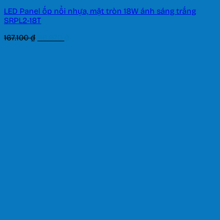
LED Panel ốp nổi nhựa, mặt tròn 18W ánh sáng trắng
SRPL2-18T
Giá
Giá
167.100
₫
116.970
₫
gốc
hiện
là:
tại
167.100 ₫.
là:
116.970 ₫.