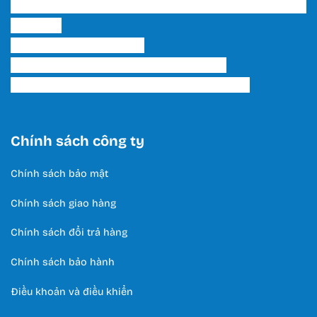
Showroom 2 HCM: 222 Tô Hiến Thành, P. 15, Q. 10,
TP. HCM.
Hotline:
0566 995 522
Email: lightinghuyhoang@gmail.com
Thời Gian Làm Việc: T2 - T7 / 8:00 - 17:00
Chính sách công ty
Chính sách bảo mật
Chính sách giao hàng
Chính sách đổi trả hàng
Chính sách bảo hành
Điều khoản và điều khiển