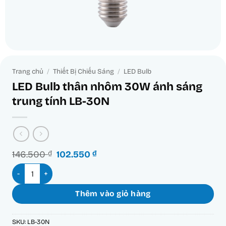
Trang chủ
/
Thiết Bị Chiếu Sáng
/
LED Bulb
LED Bulb thân nhôm 30W ánh sáng
trung tính LB-30N
Giá
Giá
146.500
₫
102.550
₫
gốc
hiện
LED Bulb thân nhôm 30W ánh sáng trung tính LB-30N số lượ
là:
tại
146.500 ₫.
là:
102.550 ₫.
Thêm vào giỏ hàng
SKU:
LB-30N