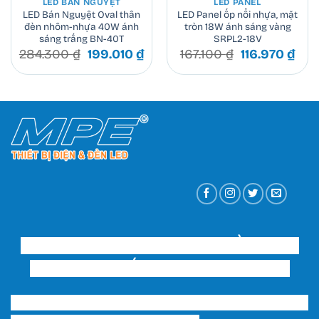
LED BÁN NGUYỆT
LED PANEL
LED Bán Nguyệt Oval thân
LED Panel ốp nổi nhựa, mặt
đèn nhôm-nhựa 40W ánh
tròn 18W ánh sáng vàng
sáng trắng BN-40T
SRPL2-18V
Giá
Giá
Giá
Giá
284.300
₫
199.010
₫
167.100
₫
116.970
₫
gốc
hiện
gốc
hiệ
là:
tại
là:
tại
284.300 ₫.
là:
167.100 ₫.
là:
199.010 ₫.
116.
CÔNG TY TNHH THƯƠNG MẠI ĐẦU TƯ VÀ
XÂY DỰNG THIẾT BỊ ĐIỆN HUY HOÀNG
Trụ sở chính & Showroom 1 HCM: 202 Phạm Văn