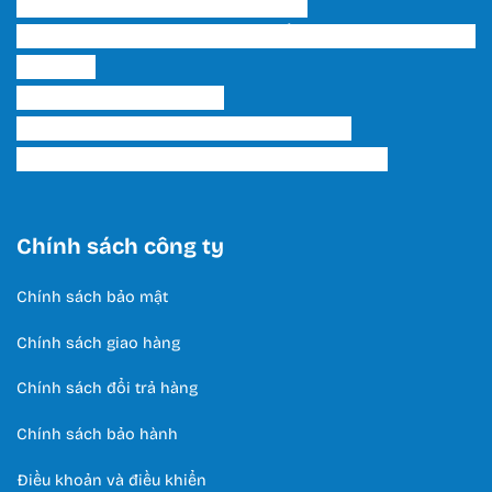
Bạch, P. 15, Q. Tân Bình, Tp. HCM
Showroom 2 HCM: 222 Tô Hiến Thành, P. 15, Q. 10,
TP. HCM.
Hotline:
0566 995 522
Email: lightinghuyhoang@gmail.com
Thời Gian Làm Việc: T2 - T7 / 8:00 - 17:00
Chính sách công ty
Chính sách bảo mật
Chính sách giao hàng
Chính sách đổi trả hàng
Chính sách bảo hành
Điều khoản và điều khiển