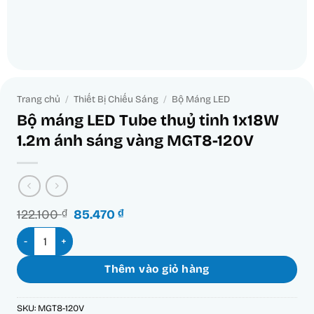
Trang chủ
/
Thiết Bị Chiếu Sáng
/
Bộ Máng LED
Bộ máng LED Tube thuỷ tinh 1x18W
1.2m ánh sáng vàng MGT8-120V
Giá
Giá
122.100
₫
85.470
₫
gốc
hiện
Bộ máng LED Tube thuỷ tinh 1x18W 1.2m ánh sáng vàng MGT8
là:
tại
122.100 ₫.
là:
85.470 ₫.
Thêm vào giỏ hàng
SKU:
MGT8-120V