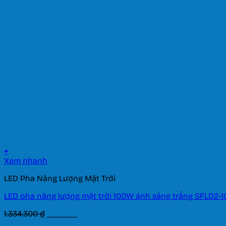
là:
tại
167.100 ₫.
là:
116.970 ₫.
+
Xem nhanh
LED Pha Năng Lượng Mặt Trời
LED pha năng lượng mặt trời 100W ánh sáng trắng SFLD2-1
Giá
Giá
1.334.300
₫
934.010
₫
gốc
hiện