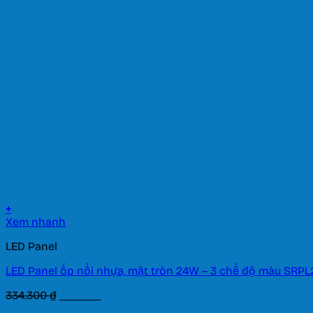
là:
tại
1.334.300 ₫.
là:
934.010 ₫.
+
Xem nhanh
LED Panel
LED Panel ốp nổi nhựa, mặt tròn 24W – 3 chế độ màu SRPL
Giá
Giá
334.300
₫
234.010
₫
gốc
hiện