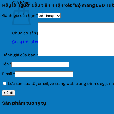
Giỏ hàng
Hãy là người đầu tiên nhận xét “Bộ máng LED T
Đánh giá của bạn
*
Chưa có sản phẩm trong giỏ hàng.
Quay trở lại cửa hàng
Đánh giá của bạn
*
Tên
*
Email
*
Lưu tên của tôi, email, và trang web trong trình duyệt nà
Sản phẩm tương tự