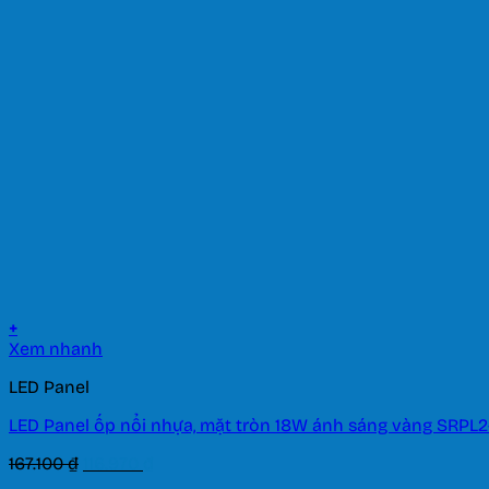
+
Xem nhanh
LED Panel
LED Panel ốp nổi nhựa, mặt tròn 18W ánh sáng vàng SRPL2
Giá
Giá
167.100
₫
116.970
₫
gốc
hiện