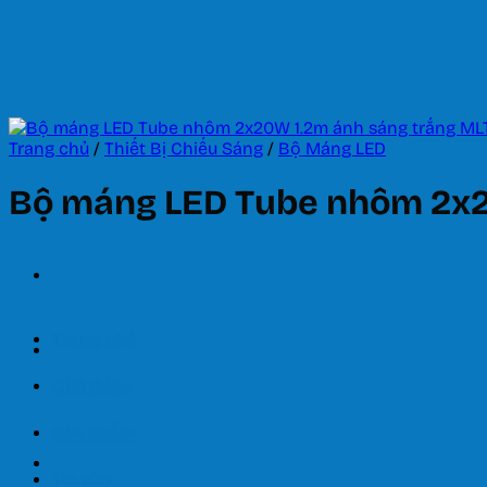
Bỏ
qua
nội
dung
Trang chủ
/
Thiết Bị Chiếu Sáng
/
Bộ Máng LED
Bộ máng LED Tube nhôm 2x2
Trang chủ
Giới thiệu
Sản phẩm
Tin tức