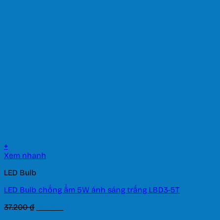
là:
tại
334.300 ₫.
là:
234.010 ₫.
+
Xem nhanh
LED Bulb
LED Bulb chống ẩm 5W ánh sáng trắng LBD3-5T
Giá
Giá
37.200
₫
26.040
₫
gốc
hiện