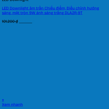
LED Downlight âm trần Chiếu điểm, Điều chỉnh hướng
sáng, mặt tròn 9W ánh sáng trắng DLA2R-9T
Giá
Giá
101.200
₫
70.840
₫
gốc
hiện
là:
tại
101.200 ₫.
là:
70.840 ₫.
+
Xem nhanh