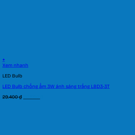
+
Xem nhanh
LED Bulb
LED Bulb chống ẩm 3W ánh sáng trắng LBD3-3T
Giá
Giá
29.400
₫
20.580
₫
gốc
hiện
là:
tại
29.400 ₫.
là:
20.580 ₫.