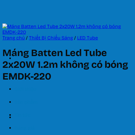
Bỏ
qua
nội
dung
Trang chủ
/
Thiết Bị Chiếu Sáng
/
LED Tube
Máng Batten Led Tube
2x20W 1.2m không có bóng
EMDK-220
Trang chủ
Giới thiệu
Sản phẩm
Tin tức
Bảng giá