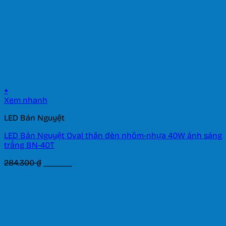
+
Xem nhanh
LED Bán Nguyệt
LED Bán Nguyệt Oval thân đèn nhôm-nhựa 40W ánh sáng
trắng BN-40T
Giá
Giá
284.300
₫
199.010
₫
gốc
hiện
là:
tại
284.300 ₫.
là:
199.010 ₫.