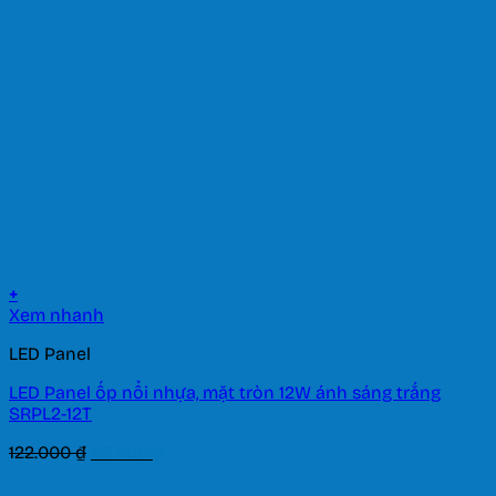
+
Xem nhanh
LED Panel
LED Panel ốp nổi nhựa, mặt tròn 12W ánh sáng trắng
SRPL2-12T
Giá
Giá
122.000
₫
85.400
₫
gốc
hiện
là:
tại