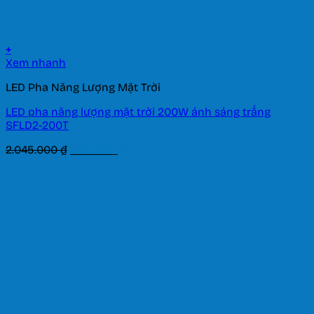
+
Xem nhanh
LED Pha Năng Lượng Mặt Trời
LED pha năng lượng mặt trời 200W ánh sáng trắng
SFLD2-200T
Giá
Giá
2.045.000
₫
1.431.500
₫
gốc
hiện
là:
tại
2.045.000 ₫.
là:
1.431.500 ₫.