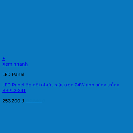
+
Xem nhanh
LED Panel
LED Panel ốp nổi nhựa, mặt tròn 24W ánh sáng trắng
SRPL2-24T
Giá
Giá
253.200
₫
177.240
₫
gốc
hiện
là:
tại
253.200 ₫.
là:
177.240 ₫.