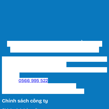
CÔNG TY TNHH THƯƠNG MẠI ĐẦU TƯ VÀ
XÂY DỰNG THIẾT BỊ ĐIỆN HUY HOÀNG
Trụ sở chính & Showroom 1 HCM: 202 Phạm Văn
Bạch, P. 15, Q. Tân Bình, Tp. HCM
Showroom 2 HCM: 222 Tô Hiến Thành, P. 15, Q. 10,
TP. HCM.
Hotline:
0566 995 522
Email: lightinghuyhoang@gmail.com
Thời Gian Làm Việc: T2 - T7 / 8:00 - 17:00
Chính sách công ty