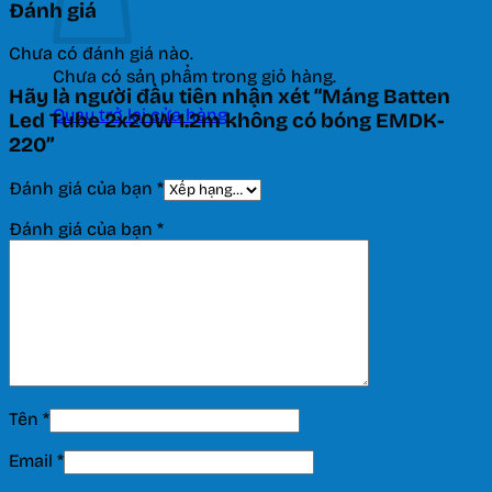
Đánh giá
Chưa có đánh giá nào.
Chưa có sản phẩm trong giỏ hàng.
Hãy là người đầu tiên nhận xét “Máng Batten
Quay trở lại cửa hàng
Led Tube 2x20W 1.2m không có bóng EMDK-
220”
Đánh giá của bạn
*
Đánh giá của bạn
*
Tên
*
Email
*