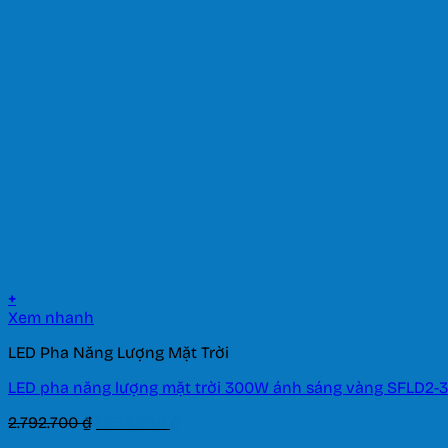
là:
tại
101.200 ₫.
là:
70.840 ₫.
+
Xem nhanh
LED Pha Năng Lượng Mặt Trời
LED pha năng lượng mặt trời 300W ánh sáng vàng SFLD2-
Giá
Giá
2.792.700
₫
1.954.890
₫
gốc
hiện