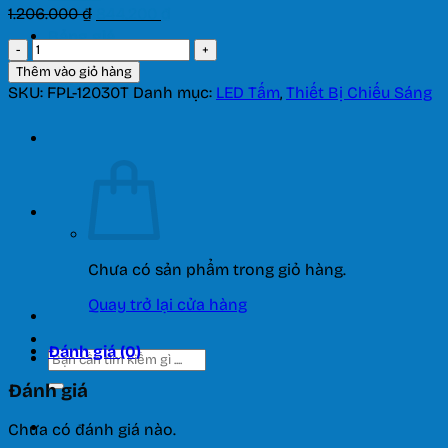
Giá
Giá
1.206.000
₫
844.200
₫
gốc
hiện
Bảng giá
LED
là:
tại
tấm
1.206.000 ₫.
là:
Thêm vào giỏ hàng
Liên hệ
loại
844.200 ₫.
SKU:
FPL-12030T
Danh mục:
LED Tấm
,
Thiết Bị Chiếu Sáng
lớn
120x30
-
40W
ánh
sáng
trắng
FPL-
12030T
Chưa có sản phẩm trong giỏ hàng.
số
lượng
Quay trở lại cửa hàng
Đánh giá (0)
Tìm
kiếm:
Đánh giá
Chưa có đánh giá nào.