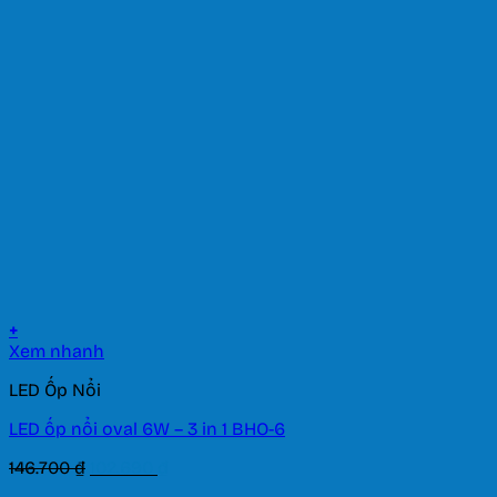
là:
tại
2.792.700 ₫.
là:
1.954.890 ₫.
+
Xem nhanh
LED Ốp Nổi
LED ốp nổi oval 6W – 3 in 1 BHO-6
Giá
Giá
146.700
₫
102.690
₫
gốc
hiện