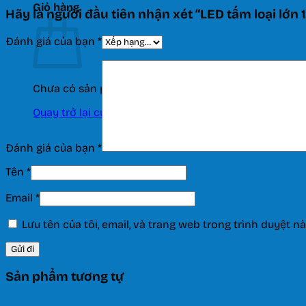
Giỏ hàng
Hãy là người đầu tiên nhận xét “LED tấm loại lớ
Đánh giá của bạn
*
Chưa có sản phẩm trong giỏ hàng.
Quay trở lại cửa hàng
Đánh giá của bạn
*
Tên
*
Email
*
Lưu tên của tôi, email, và trang web trong trình duyệt nà
Sản phẩm tương tự