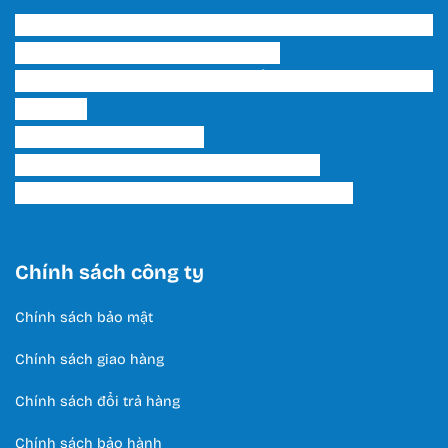
Trụ sở chính & Showroom 1 HCM: 202 Phạm Văn
Bạch, P. 15, Q. Tân Bình, Tp. HCM
Showroom 2 HCM: 222 Tô Hiến Thành, P. 15, Q. 10,
TP. HCM.
Hotline:
0566 995 522
Email: lightinghuyhoang@gmail.com
Thời Gian Làm Việc: T2 - T7 / 8:00 - 17:00
Chính sách công ty
Chính sách bảo mật
Chính sách giao hàng
Chính sách đổi trả hàng
Chính sách bảo hành