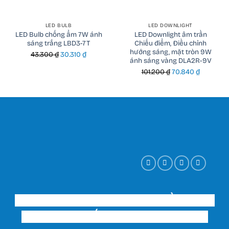
LED BULB
LED DOWNLIGHT
LED Bulb chống ẩm 7W ánh
LED Downlight âm trần
sáng trắng LBD3-7T
Chiếu điểm, Điều chỉnh
hướng sáng, mặt tròn 9W
Giá
Giá
43.300
₫
30.310
₫
ánh sáng vàng DLA2R-9V
gốc
hiện
Giá
Giá
101.200
₫
70.840
₫
là:
tại
gốc
hiện
43.300 ₫.
là:
là:
tại
30.310 ₫.
101.200 ₫.
là:
70.840 ₫.
CÔNG TY TNHH THƯƠNG MẠI ĐẦU TƯ VÀ
XÂY DỰNG THIẾT BỊ ĐIỆN HUY HOÀNG