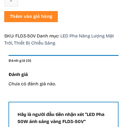
ánh
sáng
vàng
Thêm vào giỏ hàng
FLD3-
50V
số
SKU:
FLD3-50V
Danh mục:
LED Pha Năng Lượng Mặt
lượng
Trời
,
Thiết Bị Chiếu Sáng
Đánh giá (0)
Đánh giá
Chưa có đánh giá nào.
Hãy là người đầu tiên nhận xét “LED Pha
50W ánh sáng vàng FLD3-50V”