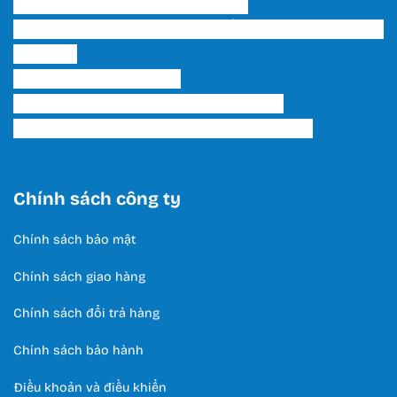
Bạch, P. 15, Q. Tân Bình, Tp. HCM
Showroom 2 HCM: 222 Tô Hiến Thành, P. 15, Q. 10,
TP. HCM.
Hotline:
0566 995 522
Email: lightinghuyhoang@gmail.com
Thời Gian Làm Việc: T2 - T7 / 8:00 - 17:00
Chính sách công ty
Chính sách bảo mật
Chính sách giao hàng
Chính sách đổi trả hàng
Chính sách bảo hành
Điều khoản và điều khiển