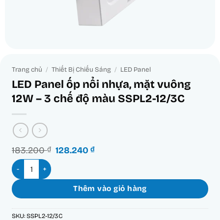
Trang chủ
/
Thiết Bị Chiếu Sáng
/
LED Panel
LED Panel ốp nổi nhựa, mặt vuông
12W – 3 chế độ màu SSPL2-12/3C
Giá
Giá
183.200
₫
128.240
₫
gốc
hiện
LED Panel ốp nổi nhựa, mặt vuông 12W - 3 chế độ màu SSPL2-1
là:
tại
183.200 ₫.
là:
128.240 ₫.
Thêm vào giỏ hàng
SKU:
SSPL2-12/3C