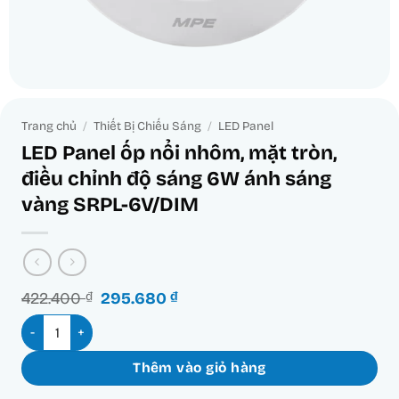
Trang chủ
/
Thiết Bị Chiếu Sáng
/
LED Panel
LED Panel ốp nổi nhôm, mặt tròn,
điều chỉnh độ sáng 6W ánh sáng
vàng SRPL-6V/DIM
Giá
Giá
422.400
₫
295.680
₫
gốc
hiện
LED Panel ốp nổi nhôm, mặt tròn, điều chỉnh độ sáng 6W ánh
là:
tại
422.400 ₫.
là:
295.680 ₫.
Thêm vào giỏ hàng