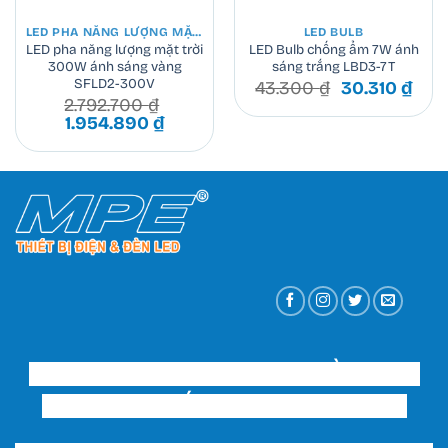
LED PHA NĂNG LƯỢNG MẶT TRỜI
LED BULB
LED pha năng lượng mặt trời
LED Bulb chống ẩm 7W ánh
300W ánh sáng vàng
sáng trắng LBD3-7T
SFLD2-300V
Giá
Giá
43.300
₫
30.310
₫
2.792.700
₫
gốc
hiện
Giá
Giá
1.954.890
₫
là:
tại
gốc
hiện
43.300 ₫.
là:
là:
tại
30.3
2.792.700 ₫.
là:
1.954.890 ₫.
CÔNG TY TNHH THƯƠNG MẠI ĐẦU TƯ VÀ
XÂY DỰNG THIẾT BỊ ĐIỆN HUY HOÀNG