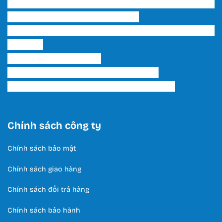
Trụ sở chính & Showroom 1 HCM: 202 Phạm Văn
Bạch, P. 15, Q. Tân Bình, Tp. HCM
Showroom 2 HCM: 222 Tô Hiến Thành, P. 15, Q. 10,
TP. HCM.
Hotline:
0566 995 522
Email: lightinghuyhoang@gmail.com
Thời Gian Làm Việc: T2 - T7 / 8:00 - 17:00
Chính sách công ty
Chính sách bảo mật
Chính sách giao hàng
Chính sách đổi trả hàng
Chính sách bảo hành