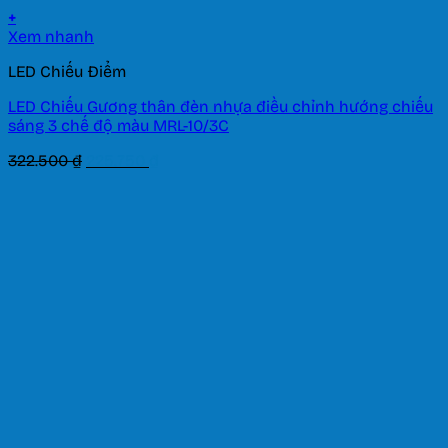
+
Xem nhanh
LED Chiếu Điểm
LED Chiếu Gương thân đèn nhựa điều chỉnh hướng chiếu
sáng 3 chế độ màu MRL-10/3C
Giá
Giá
322.500
₫
225.750
₫
gốc
hiện
là:
tại
322.500 ₫.
là:
225.750 ₫.