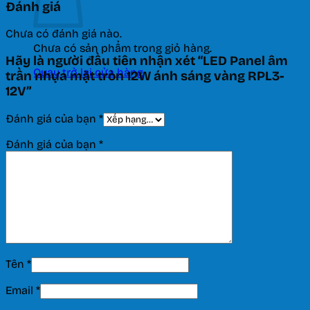
Đánh giá
Chưa có đánh giá nào.
Chưa có sản phẩm trong giỏ hàng.
Hãy là người đầu tiên nhận xét “LED Panel âm
Quay trở lại cửa hàng
trần nhựa mặt tròn 12W ánh sáng vàng RPL3-
12V”
Đánh giá của bạn
*
Đánh giá của bạn
*
Tên
*
Email
*