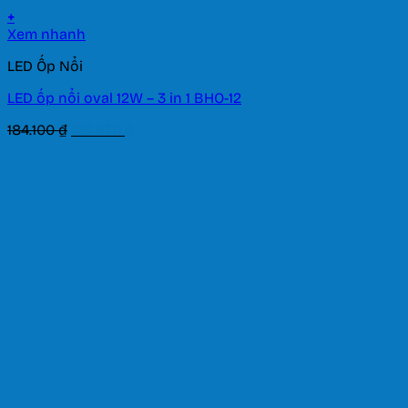
+
Xem nhanh
LED Ốp Nổi
LED ốp nổi oval 12W – 3 in 1 BHO-12
Giá
Giá
184.100
₫
128.870
₫
gốc
hiện
là:
tại
184.100 ₫.
là:
128.870 ₫.