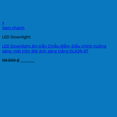
+
Xem nhanh
LED Downlight
LED Downlight âm trần Chiếu điểm, Điều chỉnh hướng
sáng, mặt tròn 9W ánh sáng trắng DLA2R-9T
Giá
Giá
101.200
₫
70.840
₫
gốc
hiện
là:
tại
101.200 ₫.
là:
70.840 ₫.