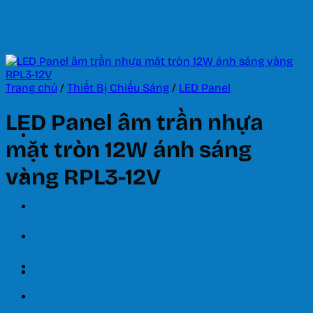
Bỏ
qua
nội
dung
Trang chủ
/
Thiết Bị Chiếu Sáng
/
LED Panel
LED Panel âm trần nhựa
mặt tròn 12W ánh sáng
vàng RPL3-12V
Trang chủ
Giới thiệu
Sản phẩm
Tin tức
Bảng giá