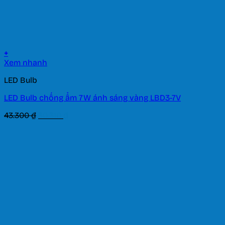
+
Xem nhanh
LED Bulb
LED Bulb chống ẩm 7W ánh sáng vàng LBD3-7V
Giá
Giá
43.300
₫
30.310
₫
gốc
hiện
là:
tại
43.300 ₫.
là:
30.310 ₫.