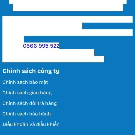
CÔNG TY TNHH THƯƠNG MẠI ĐẦU TƯ VÀ
XÂY DỰNG THIẾT BỊ ĐIỆN HUY HOÀNG
Trụ sở chính & Showroom 1 HCM: 202 Phạm Văn
Bạch, P. 15, Q. Tân Bình, Tp. HCM
Showroom 2 HCM: 222 Tô Hiến Thành, P. 15, Q. 10,
TP. HCM.
Hotline:
0566 995 522
Email: lightinghuyhoang@gmail.com
Thời Gian Làm Việc: T2 - T7 / 8:00 - 17:00
Chính sách công ty
Chính sách bảo mật
Chính sách giao hàng
Chính sách đổi trả hàng
Chính sách bảo hành
Điều khoản và điều khiển