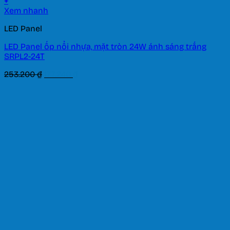
+
Xem nhanh
LED Panel
LED Panel ốp nổi nhựa, mặt tròn 24W ánh sáng trắng
SRPL2-24T
Giá
Giá
253.200
₫
177.240
₫
gốc
hiện
là:
tại
253.200 ₫.
là:
177.240 ₫.