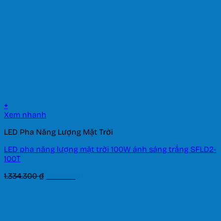
+
Xem nhanh
LED Pha Năng Lượng Mặt Trời
LED pha năng lượng mặt trời 100W ánh sáng trắng SFLD2-
100T
Giá
Giá
1.334.300
₫
934.010
₫
gốc
hiện
là:
tại
1.334.300 ₫.
là:
934.010 ₫.