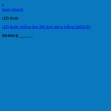
+
Xem nhanh
LED Bulb
LED Bulb chống ẩm 3W ánh sáng trắng LBD3-3V
Giá
Giá
29.400
₫
20.580
₫
gốc
hiện
là:
tại
29.400 ₫.
là:
20.580 ₫.