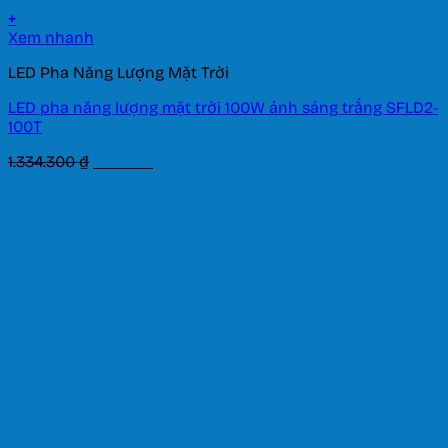
+
Xem nhanh
LED Pha Năng Lượng Mặt Trời
LED pha năng lượng mặt trời 100W ánh sáng trắng SFLD2-
100T
Giá
Giá
1.334.300
₫
934.010
₫
gốc
hiện
là:
tại
1.334.300 ₫.
là:
934.010 ₫.