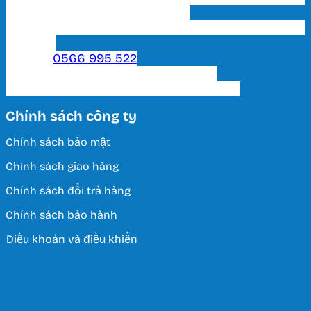
Bạch, P. 15, Q. Tân Bình, Tp. HCM
Showroom 2 HCM: 222 Tô Hiến Thành, P. 15, Q. 10,
TP. HCM.
Hotline:
0566 995 522
Email: lightinghuyhoang@gmail.com
Thời Gian Làm Việc: T2 - T7 / 8:00 - 17:00
Chính sách công ty
Chính sách bảo mật
Chính sách giao hàng
Chính sách đổi trả hàng
Chính sách bảo hành
Điều khoản và điều khiển