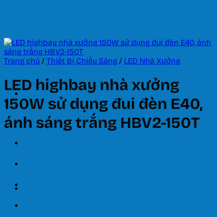
Bỏ
qua
nội
dung
Trang chủ
/
Thiết Bị Chiếu Sáng
/
LED Nhà Xưởng
LED highbay nhà xưởng
150W sử dụng đui đèn E40,
ánh sáng trắng HBV2-150T
Trang chủ
Giới thiệu
Sản phẩm
Tin tức
Bảng giá