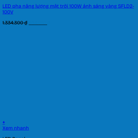
LED pha năng lượng mặt trời 100W ánh sáng vàng SFLD2-
100V
Giá
Giá
1.334.300
₫
934.010
₫
gốc
hiện
là:
tại
1.334.300 ₫.
là:
934.010 ₫.
+
Xem nhanh