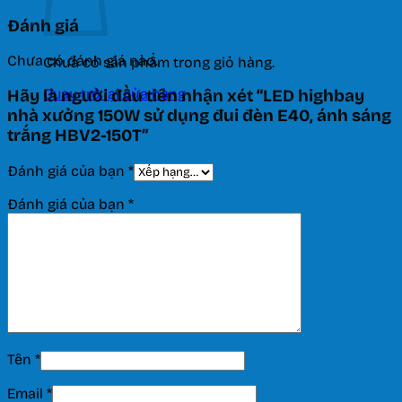
Đánh giá
Chưa có đánh giá nào.
Chưa có sản phẩm trong giỏ hàng.
Quay trở lại cửa hàng
Hãy là người đầu tiên nhận xét “LED highbay
nhà xưởng 150W sử dụng đui đèn E40, ánh sáng
trắng HBV2-150T”
Đánh giá của bạn
*
Đánh giá của bạn
*
Tên
*
Email
*