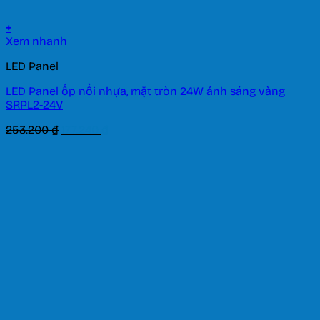
+
Xem nhanh
LED Panel
LED Panel ốp nổi nhựa, mặt tròn 24W ánh sáng vàng
SRPL2-24V
Giá
Giá
253.200
₫
177.240
₫
gốc
hiện
là:
tại
253.200 ₫.
là:
177.240 ₫.