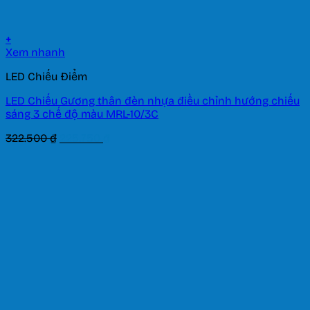
+
Xem nhanh
LED Chiếu Điểm
LED Chiếu Gương thân đèn nhựa điều chỉnh hướng chiếu
sáng 3 chế độ màu MRL-10/3C
Giá
Giá
322.500
₫
225.750
₫
gốc
hiện
là:
tại
322.500 ₫.
là:
225.750 ₫.