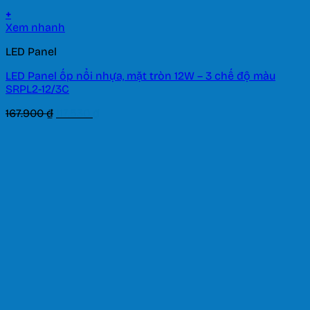
+
Xem nhanh
LED Panel
LED Panel ốp nổi nhựa, mặt tròn 12W – 3 chế độ màu
SRPL2-12/3C
Giá
Giá
167.900
₫
117.530
₫
gốc
hiện
là:
tại
167.900 ₫.
là:
117.530 ₫.