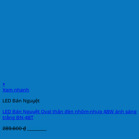
+
Xem nhanh
LED Bán Nguyệt
LED Bán Nguyệt Oval thân đèn nhôm-nhựa 48W ánh sáng
trắng BN-48T
Giá
Giá
289.600
₫
202.720
₫
gốc
hiện