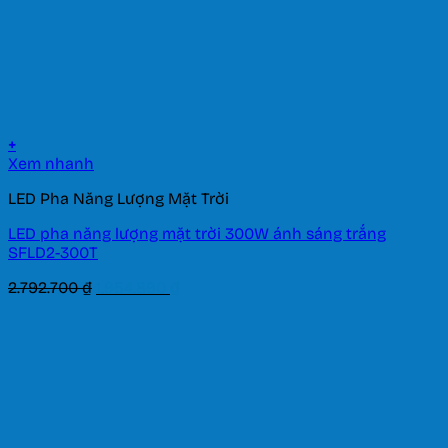
+
Xem nhanh
LED Pha Năng Lượng Mặt Trời
LED pha năng lượng mặt trời 300W ánh sáng trắng
SFLD2-300T
Giá
Giá
2.792.700
₫
1.954.890
₫
gốc
hiện
là:
tại
2.792.700 ₫.
là:
1.954.890 ₫.