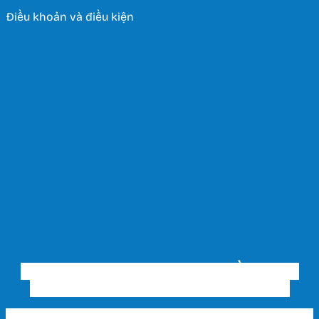
Điều khoản và điều kiện
CÔNG TY TNHH THƯƠNG MẠI ĐẦU TƯ VÀ
XÂY DỰNG THIẾT BỊ ĐIỆN HUY HOÀNG
Trụ sở chính & Showroom 1 HCM: 202 Phạm Văn