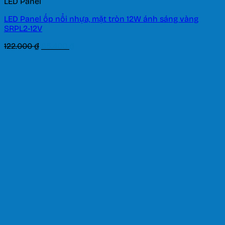
LED Panel
LED Panel ốp nổi nhựa, mặt tròn 12W ánh sáng vàng
SRPL2-12V
Giá
Giá
122.000
₫
85.400
₫
gốc
hiện
là:
tại
122.000 ₫.
là:
85.400 ₫.