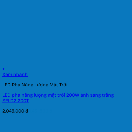
+
Xem nhanh
LED Pha Năng Lượng Mặt Trời
LED pha năng lượng mặt trời 200W ánh sáng trắng
SFLD2-200T
Giá
Giá
2.045.000
₫
1.431.500
₫
gốc
hiện
là:
tại
2.045.000 ₫.
là: