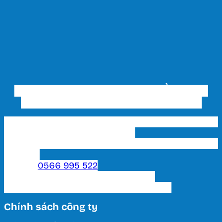
CÔNG TY TNHH THƯƠNG MẠI ĐẦU TƯ VÀ
XÂY DỰNG THIẾT BỊ ĐIỆN HUY HOÀNG
Trụ sở chính & Showroom 1 HCM: 202 Phạm Văn
Bạch, P. 15, Q. Tân Bình, Tp. HCM
Showroom 2 HCM: 222 Tô Hiến Thành, P. 15, Q. 10,
TP. HCM.
Hotline:
0566 995 522
Email: lightinghuyhoang@gmail.com
Thời Gian Làm Việc: T2 - T7 / 8:00 - 17:00
Chính sách công ty