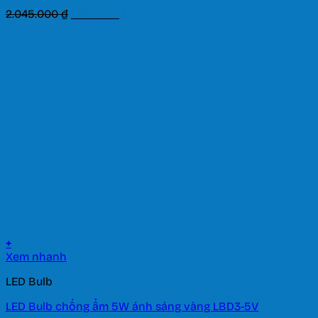
Giá
Giá
2.045.000
₫
1.431.500
₫
gốc
hiện
là:
tại
2.045.000 ₫.
là:
1.431.500 ₫.
+
Xem nhanh
LED Bulb
LED Bulb chống ẩm 5W ánh sáng vàng LBD3-5V