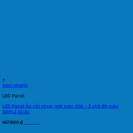
29.400 ₫.
là:
20.580 ₫.
+
Xem nhanh
LED Panel
LED Panel ốp nổi nhựa, mặt tròn 12W – 3 chế độ màu
SRPL2-12/3C
Giá
Giá
167.900
₫
117.530
₫
gốc
hiện