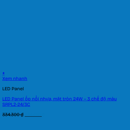
1.431.500 ₫.
+
Xem nhanh
LED Panel
LED Panel ốp nổi nhựa, mặt tròn 24W – 3 chế độ màu
SRPL2-24/3C
Giá
Giá
334.300
₫
234.010
₫
gốc
hiện
là:
tại