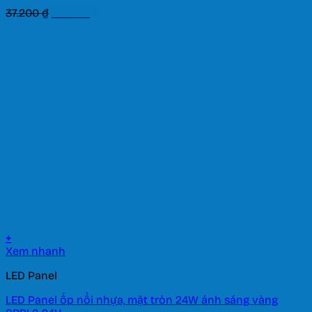
Giá
Giá
37.200
₫
26.040
₫
gốc
hiện
là:
tại
37.200 ₫.
là:
26.040 ₫.
+
Xem nhanh
LED Panel
LED Panel ốp nổi nhựa, mặt tròn 24W ánh sáng vàng