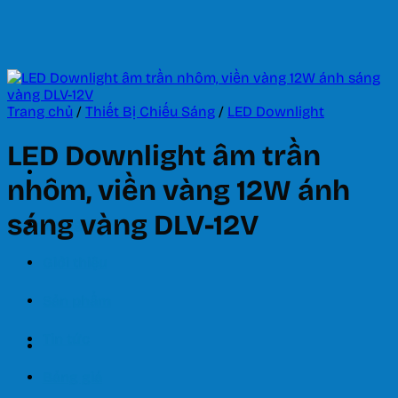
Bỏ
qua
nội
dung
Trang chủ
/
Thiết Bị Chiếu Sáng
/
LED Downlight
LED Downlight âm trần
nhôm, viền vàng 12W ánh
sáng vàng DLV-12V
Trang chủ
Giới thiệu
Sản phẩm
Tin tức
Bảng giá