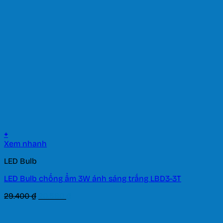
334.300 ₫.
là:
234.010 ₫.
+
Xem nhanh
LED Bulb
LED Bulb chống ẩm 3W ánh sáng trắng LBD3-3T
Giá
Giá
29.400
₫
20.580
₫
gốc
hiện
là:
tại