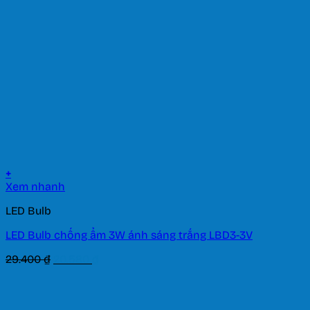
202.720 ₫.
+
Xem nhanh
LED Bulb
LED Bulb chống ẩm 3W ánh sáng trắng LBD3-3V
Giá
Giá
29.400
₫
20.580
₫
gốc
hiện
là:
tại
29.400 ₫.
là: