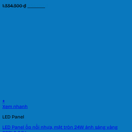
Giá
Giá
1.334.300
₫
934.010
₫
gốc
hiện
là:
tại
1.334.300 ₫.
là:
934.010 ₫.
+
Xem nhanh
LED Panel
LED Panel ốp nổi nhựa, mặt tròn 24W ánh sáng vàng