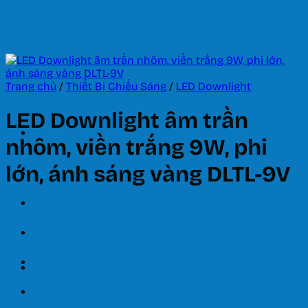
Bỏ
qua
nội
dung
Trang chủ
/
Thiết Bị Chiếu Sáng
/
LED Downlight
LED Downlight âm trần
nhôm, viền trắng 9W, phi
lớn, ánh sáng vàng DLTL-9V
Trang chủ
Giới thiệu
Sản phẩm
Tin tức
Bảng giá