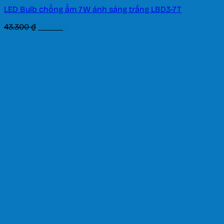
LED Bulb chống ẩm 7W ánh sáng trắng LBD3-7T
Giá
Giá
43.300
₫
30.310
₫
gốc
hiện
là:
tại
43.300 ₫.
là:
30.310 ₫.