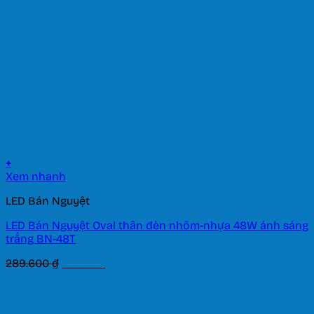
+
Xem nhanh
LED Bán Nguyệt
LED Bán Nguyệt Oval thân đèn nhôm-nhựa 48W ánh sáng
trắng BN-48T
Giá
Giá
289.600
₫
202.720
₫
gốc
hiện
là:
tại
289.600 ₫.
là: