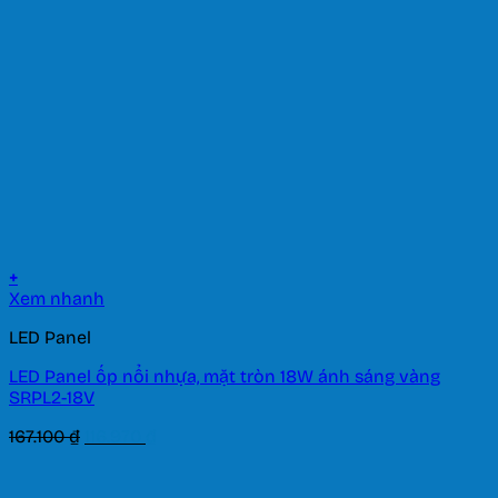
20.580 ₫.
+
Xem nhanh
LED Panel
LED Panel ốp nổi nhựa, mặt tròn 18W ánh sáng vàng
SRPL2-18V
Giá
Giá
167.100
₫
116.970
₫
gốc
hiện
là:
tại