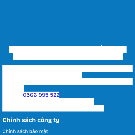
CÔNG TY TNHH THƯƠNG MẠI ĐẦU TƯ VÀ
XÂY DỰNG THIẾT BỊ ĐIỆN HUY HOÀNG
Trụ sở chính & Showroom 1 HCM: 202 Phạm Văn
Bạch, P. 15, Q. Tân Bình, Tp. HCM
Showroom 2 HCM: 222 Tô Hiến Thành, P. 15, Q. 10,
TP. HCM.
Hotline:
0566 995 522
Email: lightinghuyhoang@gmail.com
Thời Gian Làm Việc: T2 - T7 / 8:00 - 17:00
Chính sách công ty
Chính sách bảo mật