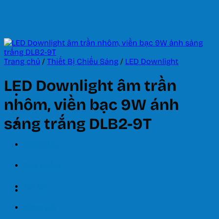
Bỏ
qua
nội
dung
Trang chủ
/
Thiết Bị Chiếu Sáng
/
LED Downlight
LED Downlight âm trần
nhôm, viền bạc 9W ánh
sáng trắng DLB2-9T
Trang chủ
Giới thiệu
Sản phẩm
Tin tức
Bảng giá