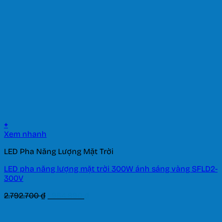
+
Xem nhanh
LED Pha Năng Lượng Mặt Trời
LED pha năng lượng mặt trời 300W ánh sáng vàng SFLD2-
300V
Giá
Giá
2.792.700
₫
1.954.890
₫
gốc
hiện
là:
tại