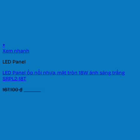
+
Xem nhanh
LED Panel
LED Panel ốp nổi nhựa, mặt tròn 18W ánh sáng trắng
SRPL2-18T
Giá
Giá
167.100
₫
116.970
₫
gốc
hiện
là:
tại
167.100 ₫.
là:
116.970 ₫.