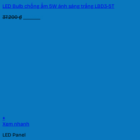
LED Bulb chống ẩm 5W ánh sáng trắng LBD3-5T
Giá
Giá
37.200
₫
26.040
₫
gốc
hiện
là:
tại
37.200 ₫.
là:
26.040 ₫.
+
Xem nhanh
LED Panel