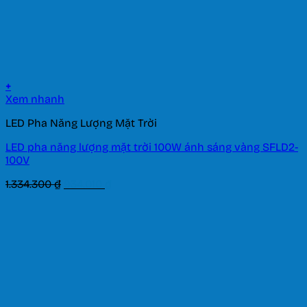
+
Xem nhanh
LED Pha Năng Lượng Mặt Trời
LED pha năng lượng mặt trời 100W ánh sáng vàng SFLD2-
100V
Giá
Giá
1.334.300
₫
934.010
₫
gốc
hiện
là:
tại
1.334.300 ₫.
là:
934.010 ₫.