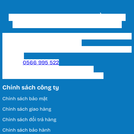
CÔNG TY TNHH THƯƠNG MẠI ĐẦU TƯ VÀ
XÂY DỰNG THIẾT BỊ ĐIỆN HUY HOÀNG
Trụ sở chính & Showroom 1 HCM: 202 Phạm Văn
Bạch, P. 15, Q. Tân Bình, Tp. HCM
Showroom 2 HCM: 222 Tô Hiến Thành, P. 15, Q. 10,
TP. HCM.
Hotline:
0566 995 522
Email: lightinghuyhoang@gmail.com
Thời Gian Làm Việc: T2 - T7 / 8:00 - 17:00
Chính sách công ty
Chính sách bảo mật
Chính sách giao hàng
Chính sách đổi trả hàng
Chính sách bảo hành