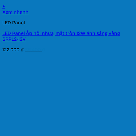
+
Xem nhanh
LED Panel
LED Panel ốp nổi nhựa, mặt tròn 12W ánh sáng vàng
SRPL2-12V
Giá
Giá
122.000
₫
85.400
₫
gốc
hiện
là:
tại
122.000 ₫.
là:
85.400 ₫.