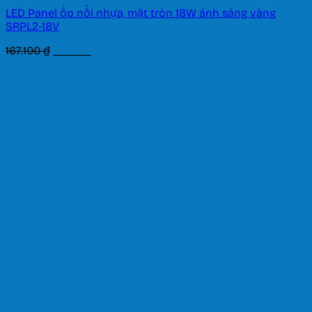
LED Panel ốp nổi nhựa, mặt tròn 18W ánh sáng vàng
SRPL2-18V
Giá
Giá
167.100
₫
116.970
₫
gốc
hiện
là:
tại
167.100 ₫.
là:
116.970 ₫.