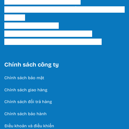
Bạch, P. 15, Q. Tân Bình, Tp. HCM
Showroom 2 HCM: 222 Tô Hiến Thành, P. 15, Q. 10,
TP. HCM.
Hotline:
0566 995 522
Email: lightinghuyhoang@gmail.com
Thời Gian Làm Việc: T2 - T7 / 8:00 - 17:00
Chính sách công ty
Chính sách bảo mật
Chính sách giao hàng
Chính sách đổi trả hàng
Chính sách bảo hành
Điều khoản và điều khiển