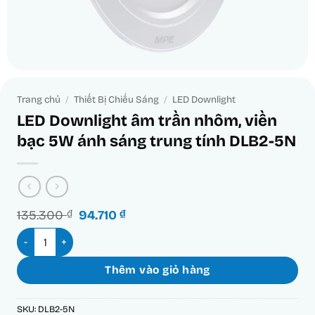
Trang chủ
/
Thiết Bị Chiếu Sáng
/
LED Downlight
LED Downlight âm trần nhôm, viền
bạc 5W ánh sáng trung tính DLB2-5N
Giá
Giá
135.300
₫
94.710
₫
gốc
hiện
LED Downlight âm trần nhôm, viền bạc 5W ánh sáng trung tí
là:
tại
135.300 ₫.
là:
94.710 ₫.
Thêm vào giỏ hàng
SKU:
DLB2-5N