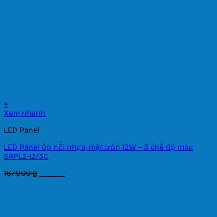
+
Xem nhanh
LED Panel
LED Panel ốp nổi nhựa, mặt tròn 12W – 3 chế độ màu
SRPL2-12/3C
Giá
Giá
167.900
₫
117.530
₫
gốc
hiện
là:
tại
167.900 ₫.
là:
117.530 ₫.