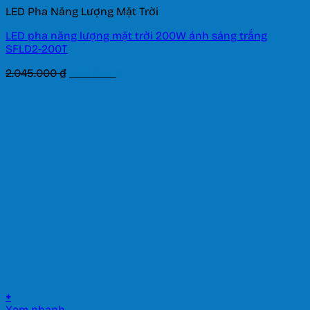
LED Pha Năng Lượng Mặt Trời
LED pha năng lượng mặt trời 200W ánh sáng trắng
SFLD2-200T
Giá
Giá
2.045.000
₫
1.431.500
₫
gốc
hiện
là:
tại
2.045.000 ₫.
là:
1.431.500 ₫.
+
Xem nhanh