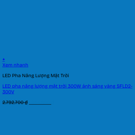
+
Xem nhanh
LED Pha Năng Lượng Mặt Trời
LED pha năng lượng mặt trời 300W ánh sáng vàng SFLD2-
300V
Giá
Giá
2.792.700
₫
1.954.890
₫
gốc
hiện
là:
tại
2.792.700 ₫.
là:
1.954.890 ₫.