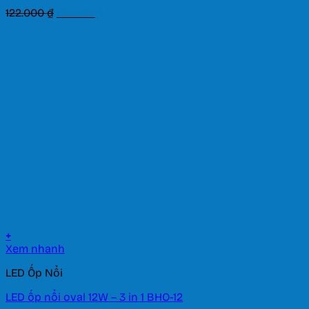
Giá
Giá
122.000
₫
85.400
₫
gốc
hiện
là:
tại
122.000 ₫.
là:
85.400 ₫.
+
Xem nhanh
LED Ốp Nổi
LED ốp nổi oval 12W – 3 in 1 BHO-12