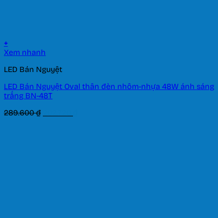
+
Xem nhanh
LED Bán Nguyệt
LED Bán Nguyệt Oval thân đèn nhôm-nhựa 48W ánh sáng
trắng BN-48T
Giá
Giá
289.600
₫
202.720
₫
gốc
hiện
là:
tại
289.600 ₫.
là:
202.720 ₫.