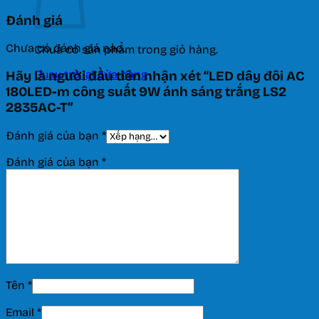
Đánh giá
Chưa có đánh giá nào.
Chưa có sản phẩm trong giỏ hàng.
Quay trở lại cửa hàng
Hãy là người đầu tiên nhận xét “LED dây đôi AC
180LED-m công suất 9W ánh sáng trắng LS2
2835AC-T”
Đánh giá của bạn
*
Đánh giá của bạn
*
Tên
*
Email
*