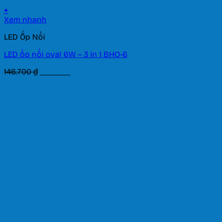
+
Xem nhanh
LED Ốp Nổi
LED ốp nổi oval 6W – 3 in 1 BHO-6
Giá
Giá
146.700
₫
102.690
₫
gốc
hiện
là:
tại
146.700 ₫.
là:
102.690 ₫.