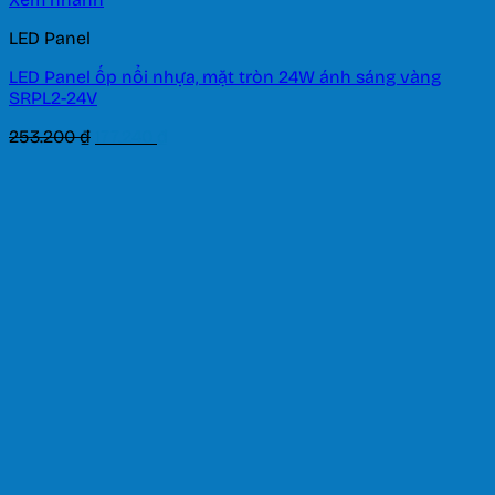
LED Panel
LED Panel ốp nổi nhựa, mặt tròn 24W ánh sáng vàng
SRPL2-24V
Giá
Giá
253.200
₫
177.240
₫
gốc
hiện
là:
tại
253.200 ₫.
là:
177.240 ₫.