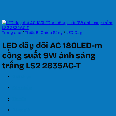
Bỏ
qua
nội
dung
Trang chủ
/
Thiết Bị Chiếu Sáng
/
LED Dây
LED dây đôi AC 180LED-m
công suất 9W ánh sáng
trắng LS2 2835AC-T
Trang chủ
Giới thiệu
Sản phẩm
Tin tức
Bảng giá