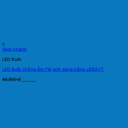
+
Xem nhanh
LED Bulb
LED Bulb chống ẩm 7W ánh sáng trắng LBD3-7T
Giá
Giá
43.300
₫
30.310
₫
gốc
hiện
là:
tại
43.300 ₫.
là:
30.310 ₫.