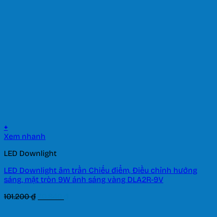
+
Xem nhanh
LED Downlight
LED Downlight âm trần Chiếu điểm, Điều chỉnh hướng
sáng, mặt tròn 9W ánh sáng vàng DLA2R-9V
Giá
Giá
101.200
₫
70.840
₫
gốc
hiện
là:
tại