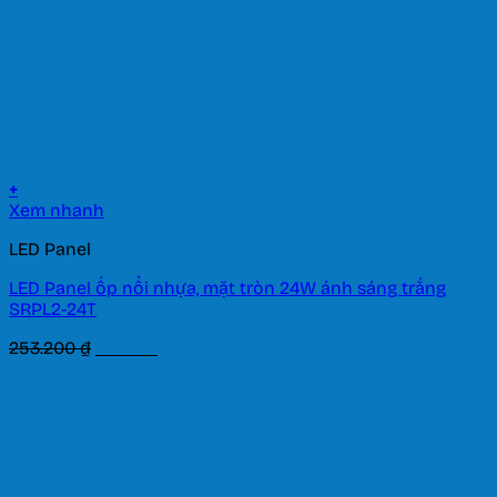
+
Xem nhanh
LED Panel
LED Panel ốp nổi nhựa, mặt tròn 24W ánh sáng trắng
SRPL2-24T
Giá
Giá
253.200
₫
177.240
₫
gốc
hiện
là:
tại
253.200 ₫.
là:
177.240 ₫.