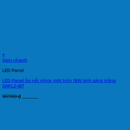
+
Xem nhanh
LED Panel
LED Panel ốp nổi nhựa, mặt tròn 18W ánh sáng trắng
SRPL2-18T
Giá
Giá
167.100
₫
116.970
₫
gốc
hiện
là:
tại
167.100 ₫.
là:
116.970 ₫.