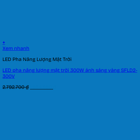
+
Xem nhanh
LED Pha Năng Lượng Mặt Trời
LED pha năng lượng mặt trời 300W ánh sáng vàng SFLD2-
300V
Giá
Giá
2.792.700
₫
1.954.890
₫
gốc
hiện
là:
tại
2.792.700 ₫.
là:
1.954.890 ₫.