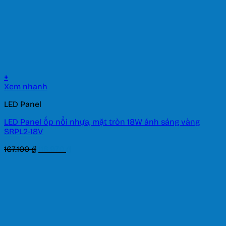
+
Xem nhanh
LED Panel
LED Panel ốp nổi nhựa, mặt tròn 18W ánh sáng vàng
SRPL2-18V
Giá
Giá
167.100
₫
116.970
₫
gốc
hiện
là:
tại
167.100 ₫.
là:
116.970 ₫.