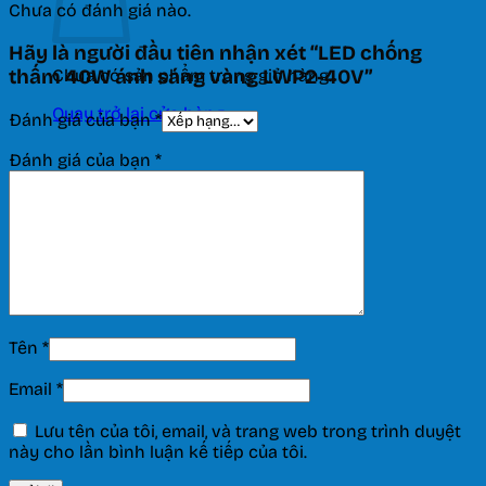
Chưa có đánh giá nào.
Hãy là người đầu tiên nhận xét “LED chống
Chưa có sản phẩm trong giỏ hàng.
thấm 40W ánh sáng vàng LWP2-40V”
Quay trở lại cửa hàng
Đánh giá của bạn
*
Đánh giá của bạn
*
Tên
*
Email
*
Lưu tên của tôi, email, và trang web trong trình duyệt
này cho lần bình luận kế tiếp của tôi.