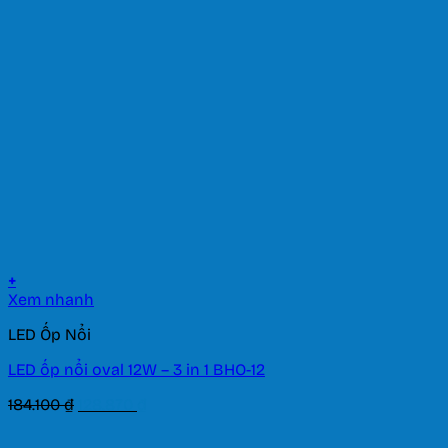
101.200 ₫.
là:
70.840 ₫.
+
Xem nhanh
LED Ốp Nổi
LED ốp nổi oval 12W – 3 in 1 BHO-12
Giá
Giá
184.100
₫
128.870
₫
gốc
hiện
là:
tại