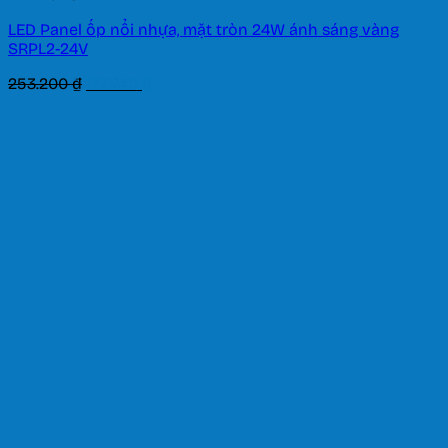
LED Panel ốp nổi nhựa, mặt tròn 24W ánh sáng vàng
SRPL2-24V
Giá
Giá
253.200
₫
177.240
₫
gốc
hiện
là:
tại
253.200 ₫.
là:
177.240 ₫.