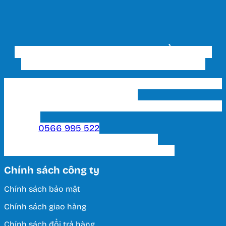
CÔNG TY TNHH THƯƠNG MẠI ĐẦU TƯ VÀ
XÂY DỰNG THIẾT BỊ ĐIỆN HUY HOÀNG
Trụ sở chính & Showroom 1 HCM: 202 Phạm Văn
Bạch, P. 15, Q. Tân Bình, Tp. HCM
Showroom 2 HCM: 222 Tô Hiến Thành, P. 15, Q. 10,
TP. HCM.
Hotline:
0566 995 522
Email: lightinghuyhoang@gmail.com
Thời Gian Làm Việc: T2 - T7 / 8:00 - 17:00
Chính sách công ty
Chính sách bảo mật
Chính sách giao hàng
Chính sách đổi trả hàng