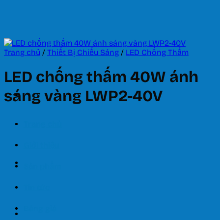
Bỏ
qua
nội
dung
Trang chủ
/
Thiết Bị Chiếu Sáng
/
LED Chống Thấm
LED chống thấm 40W ánh
sáng vàng LWP2-40V
Trang chủ
Giới thiệu
Sản phẩm
Tin tức
Bảng giá