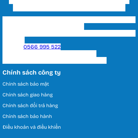
CÔNG TY TNHH THƯƠNG MẠI ĐẦU TƯ VÀ
XÂY DỰNG THIẾT BỊ ĐIỆN HUY HOÀNG
Trụ sở chính & Showroom 1 HCM: 202 Phạm Văn
Bạch, P. 15, Q. Tân Bình, Tp. HCM
Showroom 2 HCM: 222 Tô Hiến Thành, P. 15, Q. 10,
TP. HCM.
Hotline:
0566 995 522
Email: lightinghuyhoang@gmail.com
Thời Gian Làm Việc: T2 - T7 / 8:00 - 17:00
Chính sách công ty
Chính sách bảo mật
Chính sách giao hàng
Chính sách đổi trả hàng
Chính sách bảo hành
Điều khoản và điều khiển