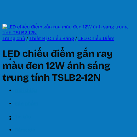
Bỏ
qua
nội
dung
Trang chủ
/
Thiết Bị Chiếu Sáng
/
LED Chiếu Điểm
LED chiếu điểm gắn ray
màu đen 12W ánh sáng
trung tính TSLB2-12N
Trang chủ
Giới thiệu
Sản phẩm
Tin tức
Bảng giá