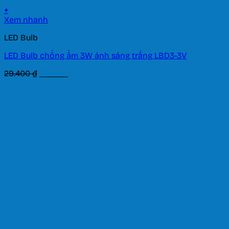
+
Xem nhanh
LED Bulb
LED Bulb chống ẩm 3W ánh sáng trắng LBD3-3V
Giá
Giá
29.400
₫
20.580
₫
gốc
hiện
là:
tại
29.400 ₫.
là:
20.580 ₫.