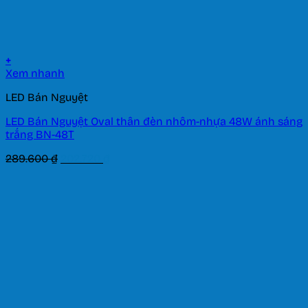
+
Xem nhanh
LED Bán Nguyệt
LED Bán Nguyệt Oval thân đèn nhôm-nhựa 48W ánh sáng
trắng BN-48T
Giá
Giá
289.600
₫
202.720
₫
gốc
hiện
là:
tại
289.600 ₫.
là:
202.720 ₫.