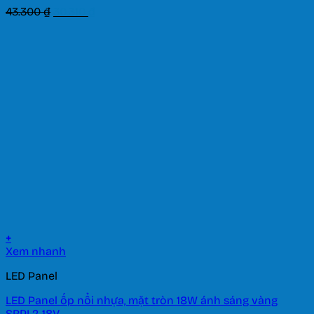
Giá
Giá
43.300
₫
30.310
₫
gốc
hiện
là:
tại
43.300 ₫.
là:
30.310 ₫.
+
Xem nhanh
LED Panel
LED Panel ốp nổi nhựa, mặt tròn 18W ánh sáng vàng
SRPL2-18V