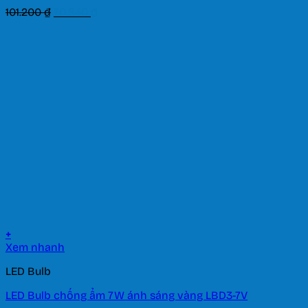
Giá
Giá
101.200
₫
70.840
₫
gốc
hiện
là:
tại
101.200 ₫.
là:
70.840 ₫.
+
Xem nhanh
LED Bulb
LED Bulb chống ẩm 7W ánh sáng vàng LBD3-7V