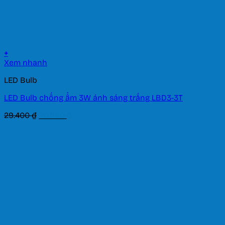
+
Xem nhanh
LED Bulb
LED Bulb chống ẩm 3W ánh sáng trắng LBD3-3T
Giá
Giá
29.400
₫
20.580
₫
gốc
hiện
là:
tại
29.400 ₫.
là:
20.580 ₫.