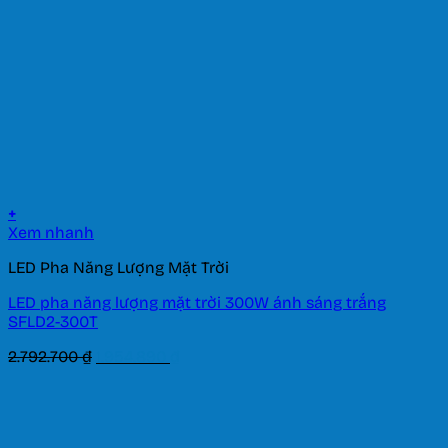
+
Xem nhanh
LED Pha Năng Lượng Mặt Trời
LED pha năng lượng mặt trời 300W ánh sáng trắng
SFLD2-300T
Giá
Giá
2.792.700
₫
1.954.890
₫
gốc
hiện
là:
tại
2.792.700 ₫.
là:
1.954.890 ₫.