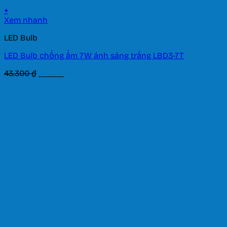
+
Xem nhanh
LED Bulb
LED Bulb chống ẩm 7W ánh sáng trắng LBD3-7T
Giá
Giá
43.300
₫
30.310
₫
gốc
hiện
là:
tại
43.300 ₫.
là:
30.310 ₫.