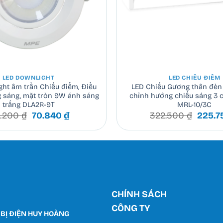
+
LED DOWNLIGHT
LED CHIẾU ĐIỂM
ht âm trần Chiếu điểm, Điều
LED Chiếu Gương thân đèn
 sáng, mặt tròn 9W ánh sáng
chỉnh hướng chiếu sáng 3 
trắng DLA2R-9T
MRL-10/3C
Giá
Giá
Giá
1.200
₫
70.840
₫
322.500
₫
225.
gốc
hiện
gốc
là:
tại
là:
101.200 ₫.
là:
322.5
70.840 ₫.
CHÍNH SÁCH
CÔNG TY
 BỊ ĐIỆN HUY HOÀNG