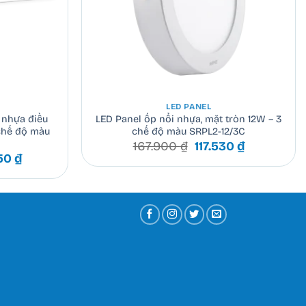
+
LED PANEL
 nhựa điều
LED Panel ốp nổi nhựa, mặt tròn 12W – 3
chế độ màu
chế độ màu SRPL2-12/3C
Giá
Giá
167.900
₫
117.530
₫
Giá
gốc
hiện
750
₫
hiện
là:
tại
tại
167.900 ₫.
là:
00 ₫.
là:
117.530 ₫.
225.750 ₫.