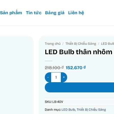
Sản phẩm
Tin tức
Bảng giá
Liên hệ
Trang chủ
/
Thiết Bị Chiếu Sáng
/
LED Bul
LED Bulb thân nhôm
Giá
Giá
218.100
₫
152.670
₫
gốc
hiện
LED Bulb thân nhôm 40W ánh sáng vàn
là:
tại
218.100 ₫.
là:
152.670 ₫.
SKU:
LB-40V
Danh mục:
LED Bulb
,
Thiết Bị Chiếu Sáng