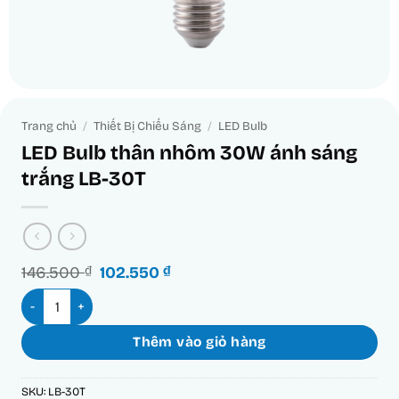
Trang chủ
/
Thiết Bị Chiếu Sáng
/
LED Bulb
LED Bulb thân nhôm 30W ánh sáng
trắng LB-30T
Giá
Giá
146.500
₫
102.550
₫
gốc
hiện
LED Bulb thân nhôm 30W ánh sáng trắng LB-30T số lượng
là:
tại
146.500 ₫.
là:
102.550 ₫.
Thêm vào giỏ hàng
SKU:
LB-30T