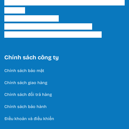
Showroom 2 HCM: 222 Tô Hiến Thành, P. 15, Q. 10,
TP. HCM.
Hotline:
0566 995 522
Email: lightinghuyhoang@gmail.com
Thời Gian Làm Việc: T2 - T7 / 8:00 - 17:00
Chính sách công ty
Chính sách bảo mật
Chính sách giao hàng
Chính sách đổi trả hàng
Chính sách bảo hành
Điều khoản và điều khiển